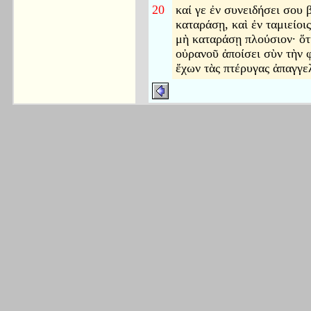
20
καί γε ἐν συνειδήσει σου 
καταράσῃ, καὶ ἐν ταμιείοι
μὴ καταράσῃ πλούσιον· ὅτι
οὐρανοῦ ἀποίσει σὺν τὴν 
ἔχων τὰς πτέρυγας ἀπαγγε