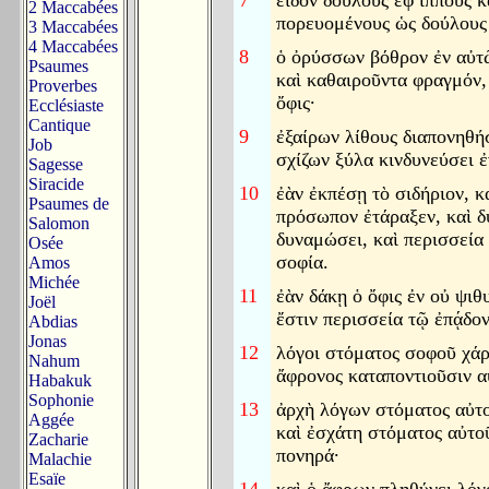
7
εἶδον δούλους ἐφ ἵππους κ
2 Maccabées
πορευομένους ὡς δούλους 
3 Maccabées
4 Maccabées
8
ὁ ὀρύσσων βόθρον ἐν αὐτῷ
Psaumes
καὶ καθαιροῦντα φραγμόν,
Proverbes
ὄφις·
Ecclésiaste
Cantique
9
ἐξαίρων λίθους διαπονηθήσ
Job
σχίζων ξύλα κινδυνεύσει ἐ
Sagesse
Siracide
10
ἐὰν ἐκπέσῃ τὸ σιδήριον, κ
Psaumes de
πρόσωπον ἐτάραξεν, καὶ δ
Salomon
δυναμώσει, καὶ περισσεία
Osée
σοφία.
Amos
Michée
11
ἐὰν δάκῃ ὁ ὄφις ἐν οὐ ψιθ
Joël
ἔστιν περισσεία τῷ ἐπᾴδον
Abdias
Jonas
12
λόγοι στόματος σοφοῦ χάρι
Nahum
ἄφρονος καταποντιοῦσιν α
Habakuk
Sophonie
13
ἀρχὴ λόγων στόματος αὐτ
Aggée
καὶ ἐσχάτη στόματος αὐτο
Zacharie
πονηρά·
Malachie
Esaïe