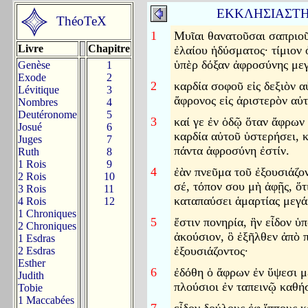
ΕΚΚΛΗΣΙΑΣΤ
ThéoTeX
1
Μυῖαι θανατοῦσαι σαπριο
Livre
Chapitre
ἐλαίου ἡδύσματος· τίμιον 
ὑπὲρ δόξαν ἀφροσύνης μεγ
Genèse
1
Exode
2
2
καρδία σοφοῦ εἰς δεξιὸν α
Lévitique
3
ἄφρονος εἰς ἀριστερὸν αὐτ
Nombres
4
Deutéronome
5
3
καί γε ἐν ὁδῷ ὅταν ἄφρων
Josué
6
καρδία αὐτοῦ ὑστερήσει, κ
Juges
7
πάντα ἀφροσύνη ἐστίν.
Ruth
8
1 Rois
9
4
ἐὰν πνεῦμα τοῦ ἐξουσιάζον
2 Rois
10
σέ, τόπον σου μὴ ἀφῇς, ὅτ
3 Rois
11
καταπαύσει ἁμαρτίας μεγά
4 Rois
12
1 Chroniques
5
ἔστιν πονηρία, ἣν εἶδον ὑπ
2 Chroniques
ἀκούσιον, ὃ ἐξῆλθεν ἀπὸ
1 Esdras
ἐξουσιάζοντος·
2 Esdras
Esther
6
ἐδόθη ὁ ἄφρων ἐν ὕψεσι μ
Judith
πλούσιοι ἐν ταπεινῷ καθή
Tobie
1 Maccabées