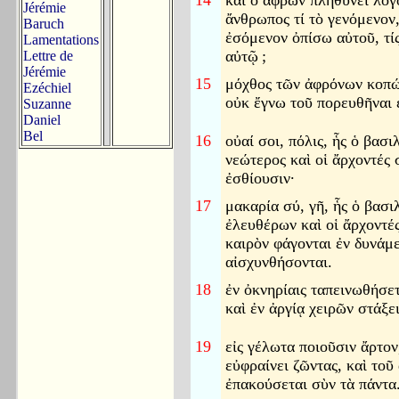
14
καὶ ὁ ἄφρων πληθύνει λόγ
Jérémie
ἄνθρωπος τί τὸ γενόμενον, 
Baruch
ἐσόμενον ὀπίσω αὐτοῦ, τί
Lamentations
αὐτῷ
;
Lettre de
Jérémie
15
μόχθος τῶν ἀφρόνων κοπώ
Ezéchiel
οὐκ ἔγνω τοῦ πορευθῆναι ε
Suzanne
Daniel
Bel
16
οὐαί σοι, πόλις, ἧς ὁ βασι
νεώτερος καὶ οἱ ἄρχοντές 
ἐσθίουσιν·
17
μακαρία σύ, γῆ, ἧς ὁ βασι
ἐλευθέρων καὶ οἱ ἄρχοντέ
καιρὸν φάγονται ἐν δυνάμε
αἰσχυνθήσονται.
18
ἐν ὀκνηρίαις ταπεινωθήσετ
καὶ ἐν ἀργίᾳ χειρῶν στάξει
19
εἰς γέλωτα ποιοῦσιν ἄρτον,
εὐφραίνει ζῶντας, καὶ τοῦ
ἐπακούσεται σὺν τὰ πάντα