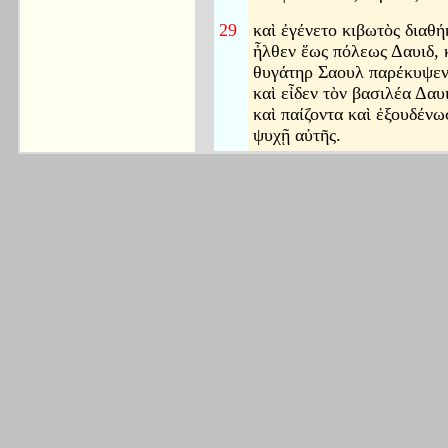
29
καὶ ἐγένετο κιβωτὸς διαθή
ἦλθεν ἕως πόλεως Δαυιδ,
θυγάτηρ Σαουλ παρέκυψεν 
καὶ εἶδεν τὸν βασιλέα Δαυ
καὶ παίζοντα καὶ ἐξουδένω
ψυχῇ αὐτῆς.