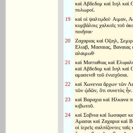
καὶ Αβδεδομ καὶ Ιιηλ καὶ Ο
πυλωροί.
19
καὶ οἱ ψαλτῳδοί· Αιμαν, Α
κυμβάλοις χαλκοῖς τοῦ ἀκ
ποιῆσαι·
20
Ζαχαριας καὶ Οζιηλ, Σεμιρ
Ελιαβ, Μασαιας, Βαναιας ἐ
αλαιμωθ·
21
καὶ Ματταθιας καὶ Ελιφαλ
καὶ Αβδεδομ καὶ Ιιηλ καὶ Ο
αμασενιθ τοῦ ἐνισχῦσαι.
22
καὶ Χωνενια ἄρχων τῶν Λ
τῶν ᾠδῶν, ὅτι συνετὸς ἦν.
23
καὶ Βαραχια καὶ Ηλκανα π
κιβωτοῦ.
24
καὶ Σοβνια καὶ Ιωσαφατ κ
Αμασαι καὶ Ζαχαρια καὶ Β
οἱ ἱερεῖς σαλπίζοντες ταῖς