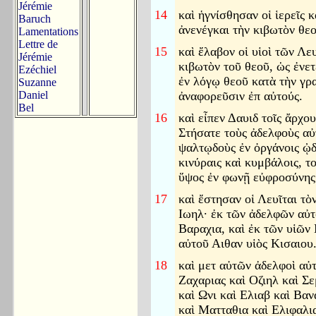
Jérémie
14
καὶ ἡγνίσθησαν οἱ ἱερεῖς κ
Baruch
ἀνενέγκαι τὴν κιβωτὸν θε
Lamentations
Lettre de
15
καὶ ἔλαβον οἱ υἱοὶ τῶν Λε
Jérémie
κιβωτὸν τοῦ θεοῦ, ὡς ἐνε
Ezéchiel
ἐν λόγῳ θεοῦ κατὰ τὴν γρ
Suzanne
Daniel
ἀναφορεῦσιν ἐπ αὐτούς.
Bel
16
καὶ εἶπεν Δαυιδ τοῖς ἄρχο
Στήσατε τοὺς ἀδελφοὺς αὐ
ψαλτῳδοὺς ἐν ὀργάνοις ᾠδ
κινύραις καὶ κυμβάλοις, τ
ὕψος ἐν φωνῇ εὐφροσύνης
17
καὶ ἔστησαν οἱ Λευῖται τὸ
Ιωηλ· ἐκ τῶν ἀδελφῶν αὐτ
Βαραχια, καὶ ἐκ τῶν υἱῶν
αὐτοῦ Αιθαν υἱὸς Κισαιου
18
καὶ μετ αὐτῶν ἀδελφοὶ αὐτ
Ζαχαριας καὶ Οζιηλ καὶ Σε
καὶ Ωνι καὶ Ελιαβ καὶ Βα
καὶ Ματταθια καὶ Ελιφαλι