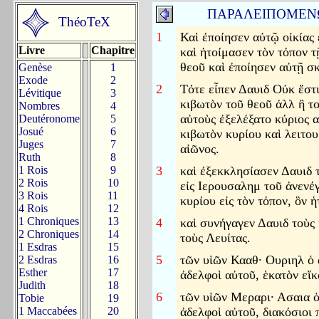
ΠΑΡΑΛΕΙΠΟΜΕΝ
ThéoTeX
1
Καὶ ἐποίησεν αὐτῷ οἰκίας 
Livre
Chapitre
καὶ ἡτοίμασεν τὸν τόπον τ
θεοῦ καὶ ἐποίησεν αὐτῇ σ
Genèse
1
Exode
2
2
Τότε εἶπεν Δαυιδ Οὐκ ἔστι
Lévitique
3
κιβωτὸν τοῦ θεοῦ ἀλλ ἢ το
Nombres
4
αὐτοὺς ἐξελέξατο κύριος α
Deutéronome
5
Josué
6
κιβωτὸν κυρίου καὶ λειτο
Juges
7
αἰῶνος.
Ruth
8
1 Rois
9
3
καὶ ἐξεκκλησίασεν Δαυιδ 
2 Rois
10
εἰς Ιερουσαλημ τοῦ ἀνενέ
3 Rois
11
κυρίου εἰς τὸν τόπον, ὃν 
4 Rois
12
1 Chroniques
13
4
καὶ συνήγαγεν Δαυιδ τοὺς
2 Chroniques
14
τοὺς Λευίτας.
1 Esdras
15
5
τῶν υἱῶν Κααθ· Ουριηλ ὁ 
2 Esdras
16
Esther
17
ἀδελφοὶ αὐτοῦ, ἑκατὸν εἴκ
Judith
18
6
τῶν υἱῶν Μεραρι· Ασαια ὁ
Tobie
19
1 Maccabées
20
ἀδελφοὶ αὐτοῦ, διακόσιοι 