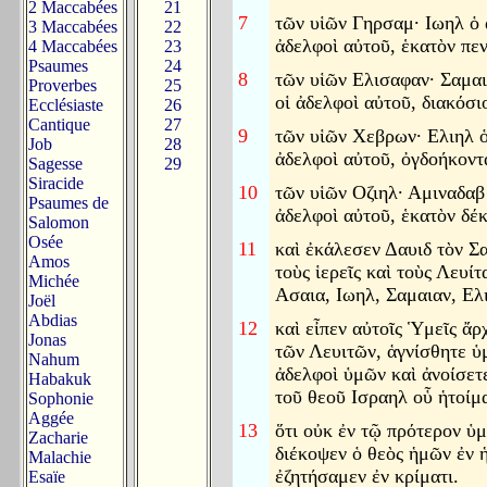
2 Maccabées
21
7
τῶν υἱῶν Γηρσαμ· Ιωηλ ὁ 
3 Maccabées
22
ἀδελφοὶ αὐτοῦ, ἑκατὸν πε
4 Maccabées
23
Psaumes
24
8
τῶν υἱῶν Ελισαφαν· Σαμαι
Proverbes
25
οἱ ἀδελφοὶ αὐτοῦ, διακόσιο
Ecclésiaste
26
Cantique
27
9
τῶν υἱῶν Χεβρων· Ελιηλ ὁ
Job
28
ἀδελφοὶ αὐτοῦ, ὀγδοήκοντ
Sagesse
29
Siracide
10
τῶν υἱῶν Οζιηλ· Αμιναδαβ
Psaumes de
ἀδελφοὶ αὐτοῦ, ἑκατὸν δέκ
Salomon
Osée
11
καὶ ἐκάλεσεν Δαυιδ τὸν Σ
Amos
τοὺς ἱερεῖς καὶ τοὺς Λευίτ
Michée
Ασαια, Ιωηλ, Σαμαιαν, Ελ
Joël
Abdias
12
καὶ εἶπεν αὐτοῖς Ὑμεῖς ἄρ
Jonas
τῶν Λευιτῶν, ἁγνίσθητε ὑμ
Nahum
ἀδελφοὶ ὑμῶν καὶ ἀνοίσετ
Habakuk
τοῦ θεοῦ Ισραηλ οὗ ἡτοίμ
Sophonie
Aggée
13
ὅτι οὐκ ἐν τῷ πρότερον ὑμ
Zacharie
διέκοψεν ὁ θεὸς ἡμῶν ἐν ἡ
Malachie
ἐζητήσαμεν ἐν κρίματι.
Esaïe