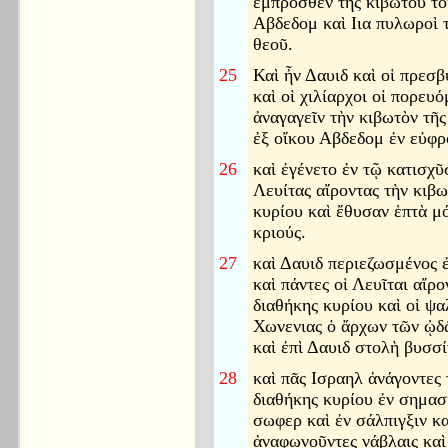
ἔμπροσθεν τῆς κιβωτοῦ το
Αβδεδομ καὶ Ιια πυλωροὶ 
θεοῦ.
25
Καὶ ἦν Δαυιδ καὶ οἱ πρεσβ
καὶ οἱ χιλίαρχοι οἱ πορευό
ἀναγαγεῖν τὴν κιβωτὸν τῆς
ἐξ οἴκου Αβδεδομ ἐν εὐφρ
26
καὶ ἐγένετο ἐν τῷ κατισχῦ
Λευίτας αἴροντας τὴν κιβω
κυρίου καὶ ἔθυσαν ἑπτὰ μ
κριούς.
27
καὶ Δαυιδ περιεζωσμένος 
καὶ πάντες οἱ Λευῖται αἴρο
διαθήκης κυρίου καὶ οἱ ψα
Χωνενιας ὁ ἄρχων τῶν ᾠδ
καὶ ἐπὶ Δαυιδ στολὴ βυσσί
28
καὶ πᾶς Ισραηλ ἀνάγοντες 
διαθήκης κυρίου ἐν σημασ
σωφερ καὶ ἐν σάλπιγξιν κα
ἀναφωνοῦντες νάβλαις καὶ 