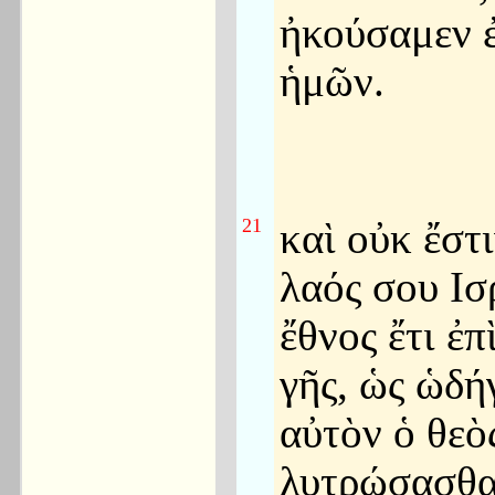
ἠκούσαμεν 
ἡμῶν.
21
καὶ οὐκ ἔστι
λαός σου Ισ
ἔθνος ἔτι ἐπ
γῆς, ὡς ὡδή
αὐτὸν ὁ θεὸ
λυτρώσασθα