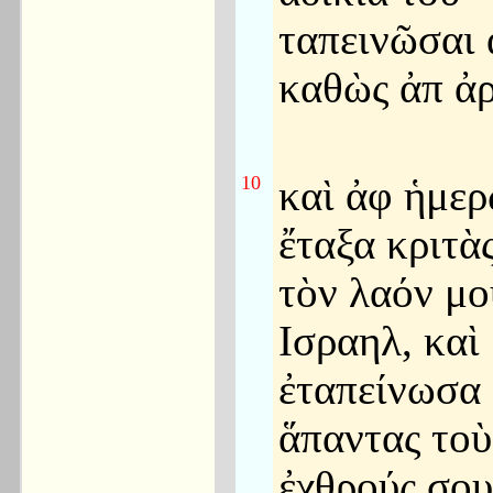
ταπεινῶσαι 
καθὼς ἀπ ἀρ
10
καὶ ἀφ ἡμερ
ἔταξα κριτὰς
τὸν λαόν μο
Ισραηλ, καὶ
ἐταπείνωσα
ἅπαντας τοὺ
ἐχθρούς σου