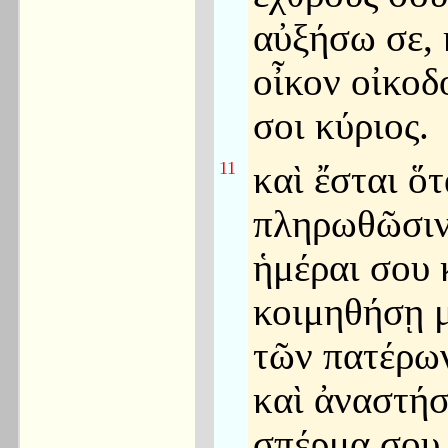
αὐξήσω σε, 
οἶκον οἰκοδ
σοι κύριος.
11
καὶ ἔσται ὅ
πληρωθῶσιν
ἡμέραι σου 
κοιμηθήσῃ 
τῶν πατέρω
καὶ ἀναστή
σπέρμα σου