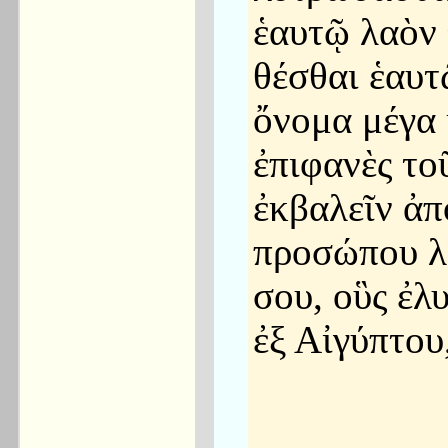
ἑαυτῷ λαὸν
θέσθαι ἑαυτ
ὄνομα μέγα 
ἐπιφανὲς το
ἐκβαλεῖν ἀπ
προσώπου λ
σου, οὓς ἐ
ἐξ Αἰγύπτου