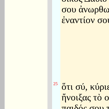
σου ἀνωρθω
ἐναντίον σο
25
ὅτι σύ, κύρι
ἤνοιξας τὸ 
παιδός σου 