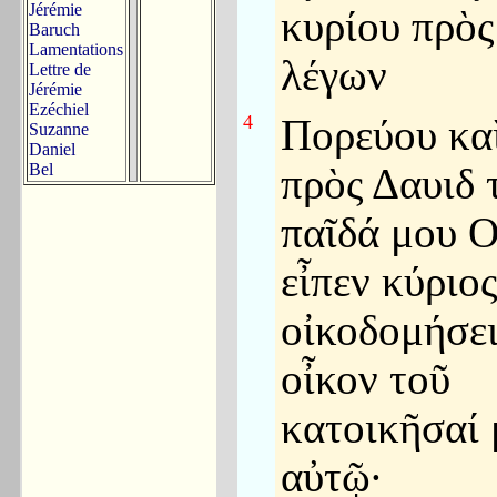
Jérémie
κυρίου πρὸ
Baruch
Lamentations
λέγων
Lettre de
Jérémie
Ezéchiel
4
Πορεύου καὶ
Suzanne
Daniel
Bel
πρὸς Δαυιδ 
παῖδά μου 
εἶπεν κύριο
οἰκοδομήσει
οἶκον τοῦ
κατοικῆσαί 
αὐτῷ·