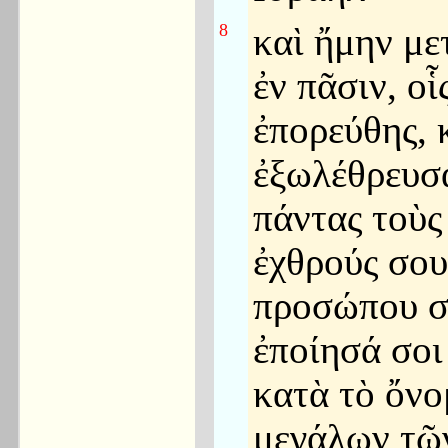
8
καὶ ἤμην με
ἐν πᾶσιν, οἷ
ἐπορεύθης, 
ἐξωλέθρευσ
πάντας τοὺς
ἐχθρούς σου
προσώπου σ
ἐποίησά σοι
κατὰ τὸ ὄνο
μεγάλων τῶν