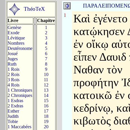
ΠΑΡΑΛΕΙΠΟΜΕΝ
ThéoTeX
1
Καὶ ἐγένετο
Livre
Chapitre
Genèse
1
κατῴκησεν 
Exode
2
Lévitique
3
ἐν οἴκῳ αὐτ
Nombres
4
Deutéronome
5
εἶπεν Δαυιδ
Josué
6
Juges
7
Ruth
8
Ναθαν τὸν
1 Rois
9
2 Rois
10
προφήτην Ἰ
3 Rois
11
4 Rois
12
1 Chroniques
13
κατοικῶ ἐν 
2 Chroniques
14
1 Esdras
15
κεδρίνῳ, κα
2 Esdras
16
Esther
17
Judith
18
κιβωτὸς δια
Tobie
19
1 Maccabées
20