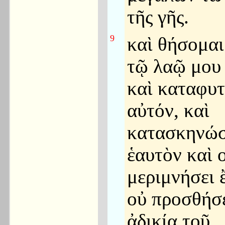
τῆς γῆς.
9
καὶ θήσομαι
τῷ λαῷ μου
καὶ καταφυ
αὐτόν, καὶ
κατασκηνώσ
ἑαυτὸν καὶ 
μεριμνήσει ἔ
οὐ προσθήσ
ἀδικία τοῦ