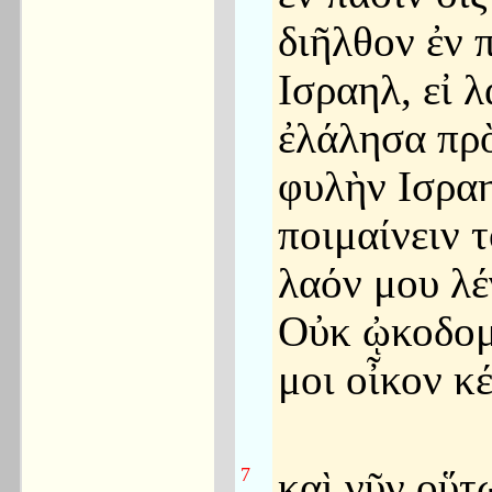
διῆλθον ἐν 
Ισραηλ, εἰ 
ἐλάλησα πρὸ
φυλὴν Ισρα
ποιμαίνειν 
λαόν μου λέ
Οὐκ ᾠκοδομ
μοι οἶκον κ
7
καὶ νῦν οὕτω