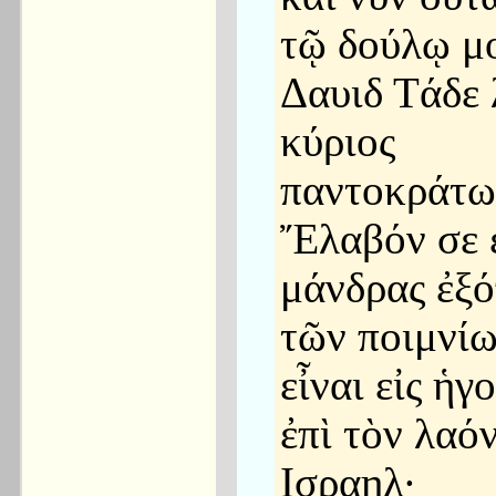
τῷ δούλῳ μ
Δαυιδ Τάδε 
κύριος
παντοκράτω
Ἔλαβόν σε 
μάνδρας ἐξό
τῶν ποιμνίω
εἶναι εἰς ἡγ
ἐπὶ τὸν λαό
Ισραηλ·