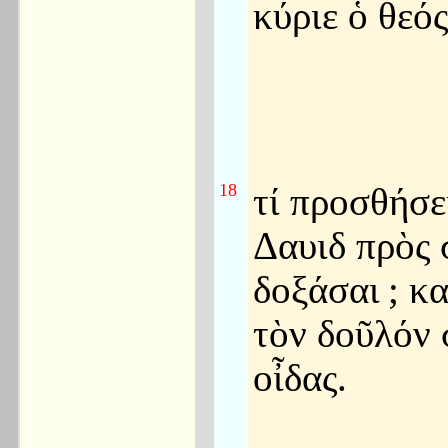
κύριε ὁ θεός
18
τί προσθήσει
Δαυιδ πρὸς 
δοξάσαι
; κ
τὸν δοῦλόν 
οἶδας.