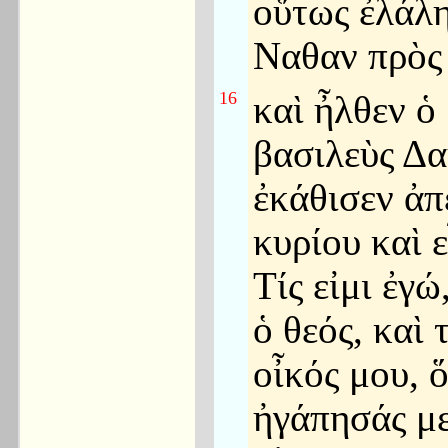
οὕτως ἐλάλ
Ναθαν πρὸς 
16
καὶ ἦλθεν ὁ
βασιλεὺς Δα
ἐκάθισεν ἀπ
κυρίου καὶ ε
Τίς εἰμι ἐγώ
ὁ θεός, καὶ τ
οἶκός μου, ὅ
ἠγάπησάς μ