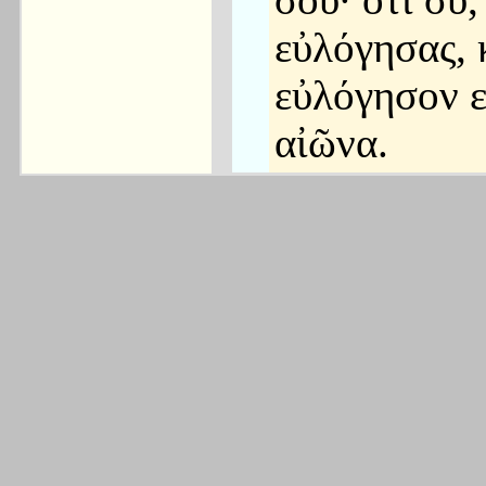
σου· ὅτι σύ,
εὐλόγησας, 
εὐλόγησον ε
αἰῶνα.