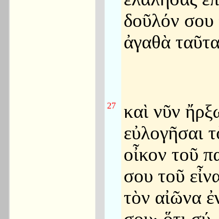
δοῦλόν σου 
ἀγαθὰ ταῦτα
27
καὶ νῦν ἤρξ
εὐλογῆσαι τ
οἶκον τοῦ π
σου τοῦ εἶνα
τὸν αἰῶνα ἐ