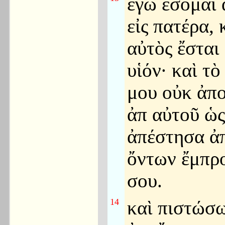
ἐγὼ ἔσομαι
εἰς πατέρα, 
αὐτὸς ἔσται 
υἱόν· καὶ τὸ
μου οὐκ ἀπ
ἀπ αὐτοῦ ὡς
ἀπέστησα ἀ
ὄντων ἔμπρ
σου.
14
καὶ πιστώσ