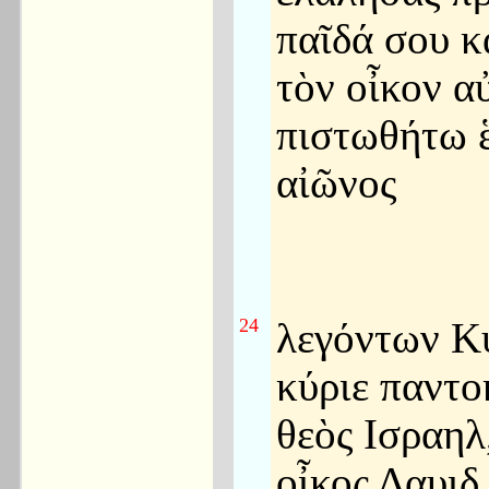
παῖδά σου κ
τὸν οἶκον α
πιστωθήτω 
αἰῶνος
24
λεγόντων Κ
κύριε παντ
θεὸς Ισραηλ,
οἶκος Δαυιδ