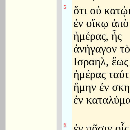
5
ὅτι οὐ κατ
ἐν οἴκῳ ἀπὸ
ἡμέρας, ἧς
ἀνήγαγον τ
Ισραηλ, ἕως
ἡμέρας ταύτ
ἤμην ἐν σκη
ἐν καταλύμα
6
ἐν πᾶσιν οἷς