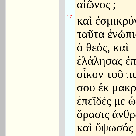
αἰῶνος
;
17
καὶ ἐσμικρύ
ταῦτα ἐνώπι
ὁ θεός, καὶ
ἐλάλησας ἐπ
οἶκον τοῦ π
σου ἐκ μακρ
ἐπεῖδές με ὡ
ὅρασις ἀνθ
καὶ ὕψωσάς 