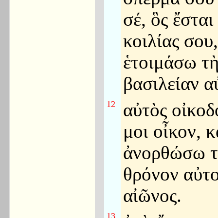
σέ, ὃς ἔσται
κοιλίας σου,
ἑτοιμάσω τ
βασιλείαν α
12
αὐτὸς οἰκοδ
μοι οἶκον, κ
ἀνορθώσω τ
θρόνον αὐτ
αἰῶνος.
13