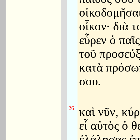
οἰκοδομῆσα
οἶκον· διὰ τ
εὗρεν ὁ παῖ
τοῦ προσεύ
κατὰ πρόσω
σου.
26
καὶ νῦν, κύρ
εἶ αὐτὸς ὁ θ
ἐλάλησας ἐπ