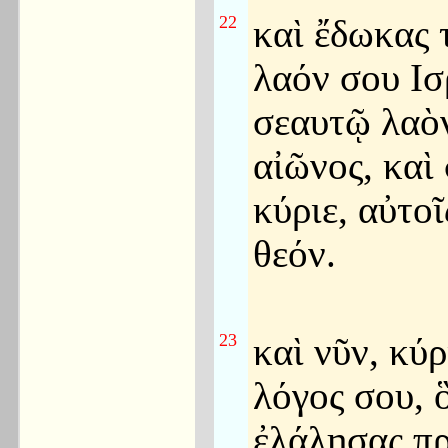
22
καὶ ἔδωκας 
λαόν σου Ι
σεαυτῷ λαὸ
αἰῶνος, καὶ 
κύριε, αὐτοῖ
θεόν.
23
καὶ νῦν, κύρ
λόγος σου, 
ἐλάλησας πρ