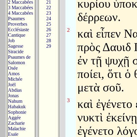
κυρίου ὑπο
2 Maccabées
21
3 Maccabées
22
4 Maccabées
23
δέρρεων.
Psaumes
24
Proverbes
25
Ecclésiaste
26
2
καὶ εἶπεν Ν
Cantique
27
Job
28
πρὸς Δαυιδ 
Sagesse
29
Siracide
ἐν τῇ ψυχῇ 
Psaumes de
Salomon
Osée
ποίει, ὅτι ὁ 
Amos
Michée
μετὰ σοῦ.
Joël
Abdias
Jonas
3
καὶ ἐγένετο 
Nahum
Habakuk
Sophonie
νυκτὶ ἐκείνῃ
Aggée
Zacharie
ἐγένετο λόγ
Malachie
Esaïe