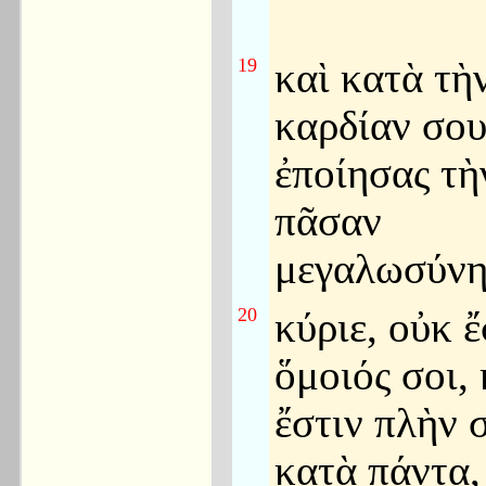
19
καὶ κατὰ τὴ
καρδίαν σο
ἐποίησας τὴ
πᾶσαν
μεγαλωσύνη
20
κύριε, οὐκ ἔ
ὅμοιός σοι, 
ἔστιν πλὴν 
κατὰ πάντα,