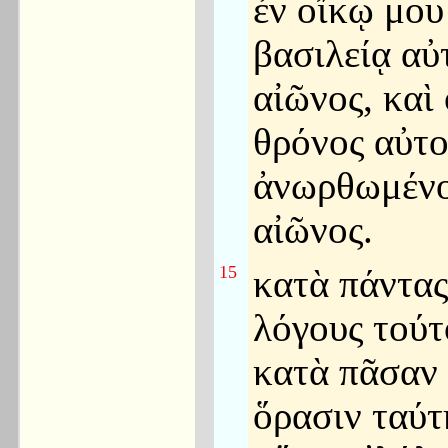
ἐν οἴκῳ μου
βασιλείᾳ αὐ
αἰῶνος, καὶ 
θρόνος αὐτο
ἀνωρθωμένο
αἰῶνος.
15
κατὰ πάντας
λόγους τούτ
κατὰ πᾶσαν
ὅρασιν ταύτ