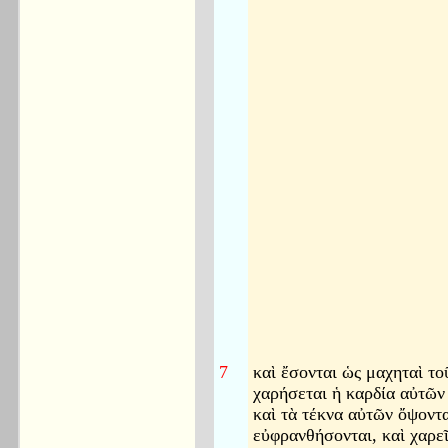
7
καὶ ἔσονται ὡς μαχηταὶ το
χαρήσεται ἡ καρδία αὐτῶν 
καὶ τὰ τέκνα αὐτῶν ὄψοντα
εὐφρανθήσονται, καὶ χαρεῖ