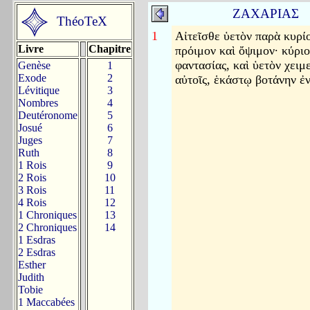
ΖΑΧΑΡΙΑΣ
ThéoTeX
1
Αἰτεῖσθε ὑετὸν παρὰ κυρί
Livre
Chapitre
πρόιμον καὶ ὄψιμον· κύριο
φαντασίας, καὶ ὑετὸν χειμ
Genèse
1
Exode
2
αὐτοῖς, ἑκάστῳ βοτάνην ἐ
Lévitique
3
Nombres
4
Deutéronome
5
Josué
6
Juges
7
Ruth
8
1 Rois
9
2 Rois
10
3 Rois
11
4 Rois
12
1 Chroniques
13
2 Chroniques
14
1 Esdras
2 Esdras
Esther
Judith
Tobie
1 Maccabées