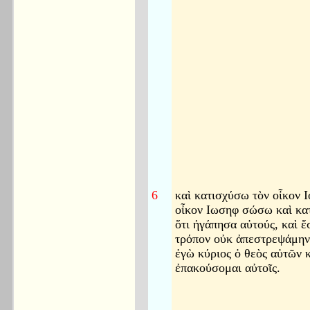
6
καὶ κατισχύσω τὸν οἶκον Ι
οἶκον Ιωσηφ σώσω καὶ κατ
ὅτι ἠγάπησα αὐτούς, καὶ ἔ
τρόπον οὐκ ἀπεστρεψάμην 
ἐγὼ κύριος ὁ θεὸς αὐτῶν κ
ἐπακούσομαι αὐτοῖς.