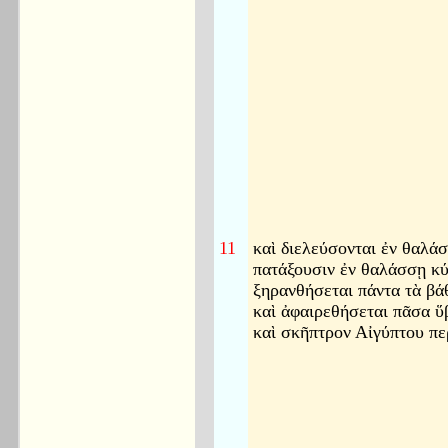
11
καὶ διελεύσονται ἐν θαλάσ
πατάξουσιν ἐν θαλάσσῃ κύ
ξηρανθήσεται πάντα τὰ βά
καὶ ἀφαιρεθήσεται πᾶσα ὕ
καὶ σκῆπτρον Αἰγύπτου πε