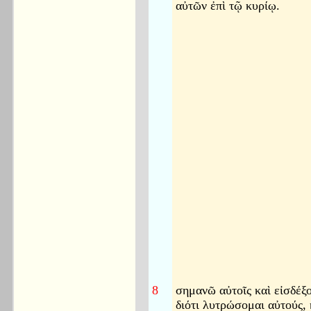
αὐτῶν ἐπὶ τῷ κυρίῳ.
8
σημανῶ αὐτοῖς καὶ εἰσδέξο
διότι λυτρώσομαι αὐτούς, 