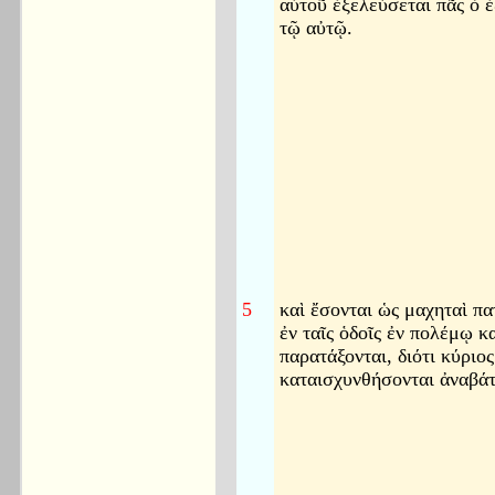
αὐτοῦ ἐξελεύσεται πᾶς ὁ 
τῷ αὐτῷ.
5
καὶ ἔσονται ὡς μαχηταὶ πα
ἐν ταῖς ὁδοῖς ἐν πολέμῳ κα
παρατάξονται, διότι κύριος
καταισχυνθήσονται ἀναβάτ