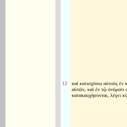
12
καὶ κατισχύσω αὐτοὺς ἐν 
αὐτῶν, καὶ ἐν τῷ ὀνόματι 
κατακαυχήσονται, λέγει κύ