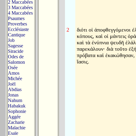
2 Maccabées
3 Maccabées
4 Maccabées
Psaumes
Proverbes
Ecclésiaste
2
διότι οἱ ἀποφθεγγόμενοι 
Cantique
κόπους, καὶ οἱ μάντεις ὁρά
Job
καὶ τὰ ἐνύπνια ψευδῆ ἐλάλ
Sagesse
παρεκάλουν· διὰ τοῦτο ἐξ
Siracide
πρόβατα καὶ ἐκακώθησαν, 
Odes de
ἴασις.
Salomon
Osée
Amos
Michée
Joël
Abdias
Jonas
Nahum
Habakuk
Sophonie
Aggée
Zacharie
Malachie
Esaïe