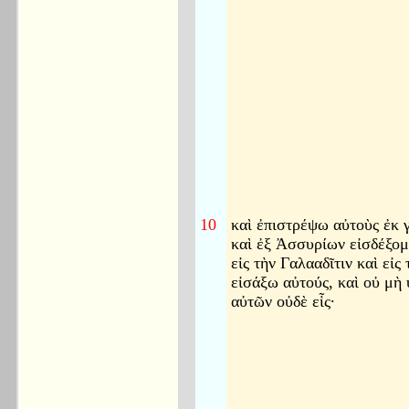
10
καὶ ἐπιστρέψω αὐτοὺς ἐκ 
καὶ ἐξ Ἀσσυρίων εἰσδέξομ
εἰς τὴν Γαλααδῖτιν καὶ εἰς
εἰσάξω αὐτούς, καὶ οὐ μὴ
αὐτῶν οὐδὲ εἷς·