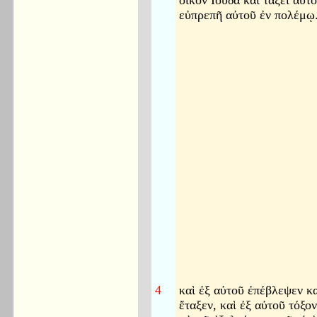
οἶκον Ιουδα καὶ τάξει αὐτ
εὐπρεπῆ αὐτοῦ ἐν πολέμῳ
4
καὶ ἐξ αὐτοῦ ἐπέβλεψεν κα
ἔταξεν, καὶ ἐξ αὐτοῦ τόξο