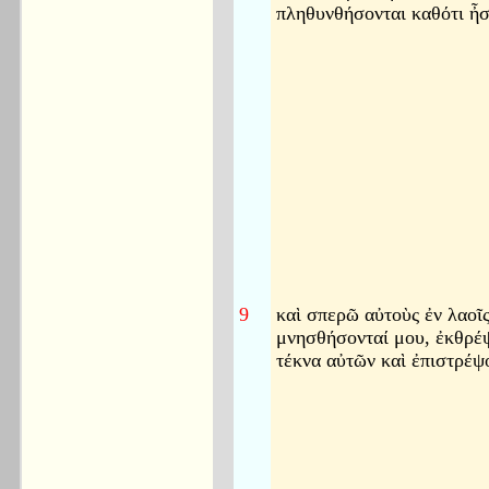
πληθυνθήσονται καθότι ἦσ
9
καὶ σπερῶ αὐτοὺς ἐν λαοῖς
μνησθήσονταί μου, ἐκθρέ
τέκνα αὐτῶν καὶ ἐπιστρέψ