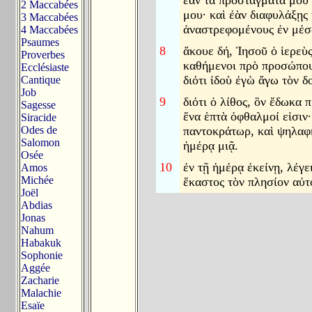
ἐὰν τὰ προστάγματά μου 
2 Maccabées
μου· καὶ ἐὰν διαφυλάξῃς
3 Maccabées
ἀναστρεφομένους ἐν μέσ
4 Maccabées
Psaumes
8
ἄκουε δή, Ἰησοῦ ὁ ἱερεὺς
Proverbes
καθήμενοι πρὸ προσώπου 
Ecclésiaste
διότι ἰδοὺ ἐγὼ ἄγω τὸν 
Cantique
Job
9
διότι ὁ λίθος, ὃν ἔδωκα 
Sagesse
ἕνα ἑπτὰ ὀφθαλμοί εἰσιν
Siracide
Odes de
παντοκράτωρ, καὶ ψηλαφή
Salomon
ἡμέρᾳ μιᾷ.
Osée
10
ἐν τῇ ἡμέρᾳ ἐκείνῃ, λέγ
Amos
Michée
ἕκαστος τὸν πλησίον αὐ
Joël
Abdias
Jonas
Nahum
Habakuk
Sophonie
Aggée
Zacharie
Malachie
Esaïe