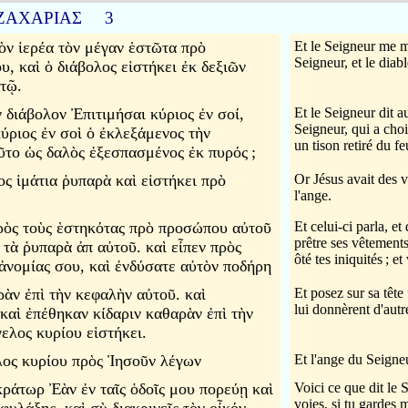
ΖΑΧΑΡΙΑΣ 3
τὸν ἱερέα τὸν μέγαν ἑστῶτα πρὸ
Et le Seigneur me mo
Seigneur, et le diabl
, καὶ ὁ διάβολος εἱστήκει ἐκ δεξιῶν
ὐτῷ.
ν διάβολον Ἐπιτιμήσαι κύριος ἐν σοί,
Et le Seigneur dit a
Seigneur, qui a choi
κύριος ἐν σοὶ ὁ ἐκλεξάμενος τὴν
un tison retiré du fe
ῦτο ὡς δαλὸς ἐξεσπασμένος ἐκ πυρός
;
ος ἱμάτια ῥυπαρὰ καὶ εἱστήκει πρὸ
Or Jésus avait des v
l'ange.
πρὸς τοὺς ἑστηκότας πρὸ προσώπου αὐτοῦ
Et celui-ci parla, e
prêtre ses vêtement
 τὰ ῥυπαρὰ ἀπ αὐτοῦ. καὶ εἶπεν πρὸς
ôté tes iniquités
; et
ἀνομίας σου, καὶ ἐνδύσατε αὐτὸν ποδήρη
ρὰν ἐπὶ τὴν κεφαλὴν αὐτοῦ. καὶ
Et posez sur sa tête 
lui donnèrent d'aut
 καὶ ἐπέθηκαν κίδαριν καθαρὰν ἐπὶ τὴν
ελος κυρίου εἱστήκει.
λος κυρίου πρὸς Ἰησοῦν λέγων
Et l'ange du Seigneu
κράτωρ Ἐὰν ἐν ταῖς ὁδοῖς μου πορεύῃ καὶ
Voici ce que dit le 
voies, si tu gardes