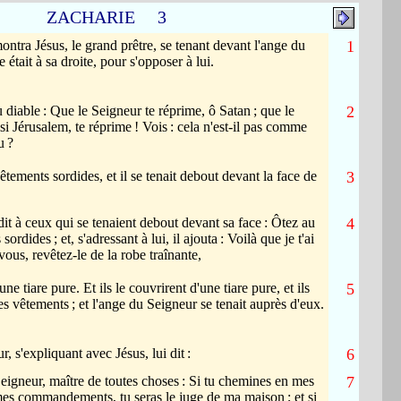
ZACHARIE 3
ntra Jésus, le grand prêtre, se tenant devant l'ange du
1
e était à sa droite, pour s'opposer à lui.
u diable
: Que le Seigneur te réprime, ô Satan
; que le
2
si Jérusalem, te réprime
! Vois
: cela n'est-il pas comme
u
?
êtements sordides, et il se tenait debout devant la face de
3
t dit à ceux qui se tenaient debout devant sa face
: Ôtez au
4
s sordides
; et, s'adressant à lui, il ajouta
: Voilà que je t'ai
 vous, revêtez-le de la robe traînante,
une tiare pure. Et ils le couvrirent d'une tiare pure, et ils
5
res vêtements
; et l'ange du Seigneur se tenait auprès d'eux.
r, s'expliquant avec Jésus, lui dit
:
6
Seigneur, maître de toutes choses
: Si tu chemines en mes
7
 mes commandements, tu seras le juge de ma maison
; et si