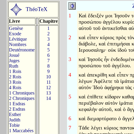
ThéoTeX
1
Καὶ ἔδειξέν μοι Ἰησοῦν 
Livre
Chapitre
προσώπου ἀγγέλου κυρίου
αὐτοῦ τοῦ ἀντικεῖσθαι α
Genèse
1
Exode
2
2
καὶ εἶπεν κύριος πρὸς τὸ
Lévitique
3
διάβολε, καὶ ἐπιτιμήσαι 
Nombres
4
Ιερουσαλημ· οὐκ ἰδοὺ το
Deutéronome
5
Josué
6
3
καὶ Ἰησοῦς ἦν ἐνδεδυμέν
Juges
7
προσώπου τοῦ ἀγγέλου.
Ruth
8
1 Rois
9
4
καὶ ἀπεκρίθη καὶ εἶπεν 
2 Rois
10
λέγων Ἀφέλετε τὰ ἱμάτια
3 Rois
11
αὐτόν Ἰδοὺ ἀφῄρηκα τὰς 
4 Rois
12
1 Chroniques
13
5
καὶ ἐπίθετε κίδαριν καθα
2 Chroniques
14
περιέβαλον αὐτὸν ἱμάτια
1 Esdras
κεφαλὴν αὐτοῦ, καὶ ὁ ἄγγ
2 Esdras
Esther
6
καὶ διεμαρτύρατο ὁ ἄγγε
Judith
Tobie
7
Τάδε λέγει κύριος παντο
1 Maccabées