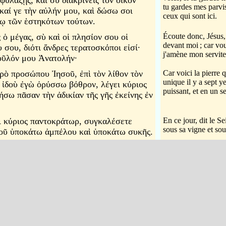
φυλάξῃς, καὶ σὺ διακρινεῖς τὸν οἶκόν
tu gardes mes parvi
 καί γε τὴν αὐλήν μου, καὶ δώσω σοι
ceux qui sont ici.
ῳ τῶν ἑστηκότων τούτων.
 ὁ μέγας, σὺ καὶ οἱ πλησίον σου οἱ
Écoute donc, Jésus, 
devant moi
; car vo
σου, διότι ἄνδρες τερατοσκόποι εἰσί·
j'amène mon servite
δοῦλόν μου Ἀνατολήν·
πρὸ προσώπου Ἰησοῦ, ἐπὶ τὸν λίθον τὸν
Car voici la pierre 
unique il y a sept y
· ἰδοὺ ἐγὼ ὀρύσσω βόθρον, λέγει κύριος
puissant, et en un seu
σω πᾶσαν τὴν ἀδικίαν τῆς γῆς ἐκείνης ἐν
ει κύριος παντοκράτωρ, συγκαλέσετε
En ce jour, dit le S
sous sa vigne et sou
τοῦ ὑποκάτω ἀμπέλου καὶ ὑποκάτω συκῆς.