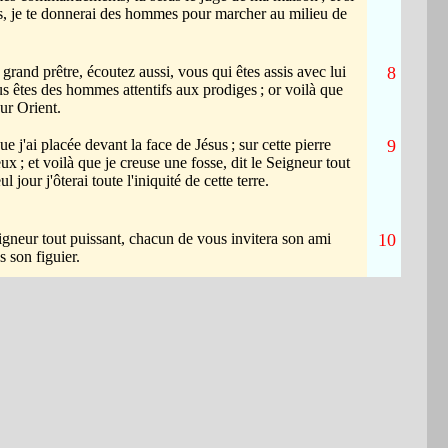
s, je te donnerai des hommes pour marcher au milieu de
grand prêtre, écoutez aussi, vous qui êtes assis avec lui
8
us êtes des hommes attentifs aux prodiges
; or voilà que
ur Orient.
que j'ai placée devant la face de Jésus
; sur cette pierre
9
eux
; et voilà que je creuse une fosse, dit le Seigneur tout
l jour j'ôterai toute l'iniquité de cette terre.
eigneur tout puissant, chacun de vous invitera son ami
10
s son figuier.