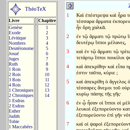
ThéoTeX
1
Καὶ ἐπέστρεψα καὶ ἦρα τ
Livre
Chapitre
τέσσαρα ἅρματα ἐκπορευ
ἦν ὄρη χαλκᾶ.
Genèse
1
Exode
2
2
ἐν τῷ ἅρματι τῷ πρώτῳ ἵ
Lévitique
3
δευτέρῳ ἵπποι μέλανες,
Nombres
4
Deutéronome
5
3
καὶ ἐν τῷ ἅρματι τῷ τρίτ
Josué
6
τετάρτῳ ἵπποι ποικίλοι ψ
Juges
7
Ruth
8
4
καὶ ἀπεκρίθην καὶ εἶπα π
1 Rois
9
ἐστιν ταῦτα, κύριε
;
2 Rois
10
3 Rois
11
5
καὶ ἀπεκρίθη ὁ ἄγγελος ὁ
4 Rois
12
τέσσαρες ἄνεμοι τοῦ οὐρ
1 Chroniques
13
κυρίῳ πάσης τῆς γῆς·
2 Chroniques
14
1 Esdras
6
ἐν ᾧ ἦσαν οἱ ἵπποι οἱ μέ
2 Esdras
λευκοὶ ἐξεπορεύοντο κατ
Esther
ἐξεπορεύοντο ἐπὶ γῆν νό
Judith
Tobie
7
καὶ οἱ ψαροὶ ἐξεπορεύον
1 Maccabées