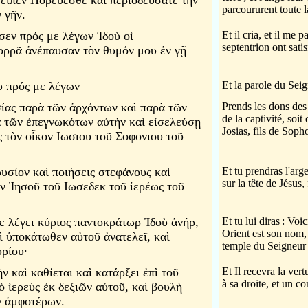
ὶ εἶπεν Πορεύεσθε καὶ περιοδεύσατε τὴν
parcoururent toute la
 γῆν.
σεν πρός με λέγων Ἰδοὺ οἱ
Et il cria, et il me p
septentrion ont satis
ορρᾶ ἀνέπαυσαν τὸν θυμόν μου ἐν γῇ
υ πρός με λέγων
Et la parole du Seig
ίας παρὰ τῶν ἀρχόντων καὶ παρὰ τῶν
Prends les dons des 
de la captivité, soit
ὰ τῶν ἐπεγνωκότων αὐτὴν καὶ εἰσελεύσῃ
Josias, fils de Soph
ς τὸν οἶκον Ιωσιου τοῦ Σοφονιου τοῦ
ρυσίον καὶ ποιήσεις στεφάνους καὶ
Et tu prendras l'arge
sur la tête de Jésus,
ὴν Ἰησοῦ τοῦ Ιωσεδεκ τοῦ ἱερέως τοῦ
δε λέγει κύριος παντοκράτωρ Ἰδοὺ ἀνήρ,
Et tu lui diras
: Voic
Orient est son nom, e
 ὑποκάτωθεν αὐτοῦ ἀνατελεῖ, καὶ
temple du Seigneur
υρίου·
ν καὶ καθίεται καὶ κατάρξει ἐπὶ τοῦ
Et Il recevra la vert
à sa droite, et un c
ὁ ἱερεὺς ἐκ δεξιῶν αὐτοῦ, καὶ βουλὴ
ν ἀμφοτέρων.