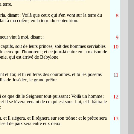
 terre.
arla, disant
: Voilà que ceux qui s'en vont sur la terre du
8
fait à ma colère, en la terre du septentrion.
neur vint à moi, disant
:
9
captifs, soit de leurs princes, soit des hommes serviables
10
 de ceux qui l'honorent
; et ce jour-là entre en la maison de
onie, qui est arrivé de Babylone.
nt et l'or, et tu en feras des couronnes, et tu les poseras
11
 fils de Josédec, le grand prêtre.
i ce que dit le Seigneur tout-puissant
: Voilà un homme
:
12
t Il se lèvera venant de ce qui est sous Lui, et Il bâtira le
;
u, et Il siégera, et Il régnera sur son trône
; et le prêtre sera
13
onseil de paix sera entre eux deux.