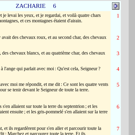
ZACHARIE 6
t je levai les yeux, et je regardai, et voilà quatre chars
1
ontagnes, et ces montagnes étaient d'airain.
y avait des chevaux roux, et au second char, des chevaux
2
r, des chevaux blancs, et au quatrième char, des chevaux
3
is à l'ange qui parlait avec moi
: Qu'est cela, Seigneur
?
4
t avec moi me répondit, et me dit
: Ce sont les quatre vents
5
 pour se tenir devant le Seigneur de toute la terre.
 s'en allaient sur toute la terre du septentrion
; et les
6
ient ensuite
; et les gris-pommelé s'en allaient sur la terre
nt, et ils regardèrent pour s'en aller et parcourir toute la
7
dit
: Marchez et parcourez toute la terre. Et ils