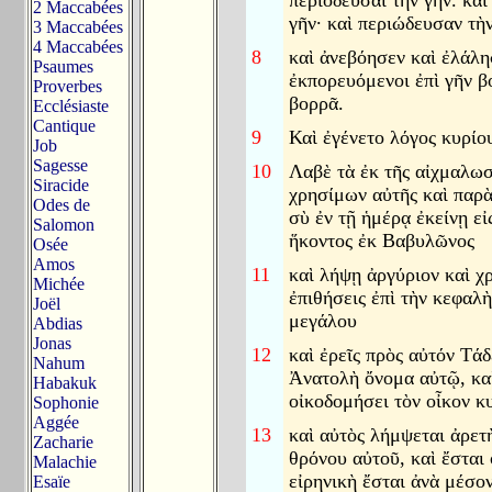
περιοδεῦσαι τὴν γῆν. κα
2 Maccabées
γῆν· καὶ περιώδευσαν τὴν
3 Maccabées
4 Maccabées
8
καὶ ἀνεβόησεν καὶ ἐλάλη
Psaumes
ἐκπορευόμενοι ἐπὶ γῆν β
Proverbes
βορρᾶ.
Ecclésiaste
Cantique
9
Καὶ ἐγένετο λόγος κυρίο
Job
Sagesse
10
Λαβὲ τὰ ἐκ τῆς αἰχμαλωσ
Siracide
χρησίμων αὐτῆς καὶ παρ
Odes de
σὺ ἐν τῇ ἡμέρᾳ ἐκείνῃ εἰ
Salomon
ἥκοντος ἐκ Βαβυλῶνος
Osée
Amos
11
καὶ λήψῃ ἀργύριον καὶ χ
Michée
ἐπιθήσεις ἐπὶ τὴν κεφαλ
Joël
μεγάλου
Abdias
Jonas
12
καὶ ἐρεῖς πρὸς αὐτόν Τά
Nahum
Ἀνατολὴ ὄνομα αὐτῷ, καὶ
Habakuk
οἰκοδομήσει τὸν οἶκον κ
Sophonie
Aggée
13
καὶ αὐτὸς λήμψεται ἀρετὴ
Zacharie
θρόνου αὐτοῦ, καὶ ἔσται 
Malachie
εἰρηνικὴ ἔσται ἀνὰ μέσο
Esaïe