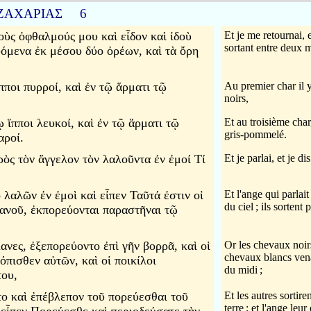
ΖΑΧΑΡΙΑΣ 6
οὺς ὀφθαλμούς μου καὶ εἶδον καὶ ἰδοὺ
Et je me retournai, e
sortant entre deux m
όμενα ἐκ μέσου δύο ὀρέων, καὶ τὰ ὄρη
πποι πυρροί, καὶ ἐν τῷ ἅρματι τῷ
Au premier char il 
noirs,
ῳ ἵπποι λευκοί, καὶ ἐν τῷ ἅρματι τῷ
Et au troisième cha
gris-pommelé.
αροί.
ρὸς τὸν ἄγγελον τὸν λαλοῦντα ἐν ἐμοί Τί
Et je parlai, et je d
 λαλῶν ἐν ἐμοὶ καὶ εἶπεν Ταῦτά ἐστιν οἱ
Et l'ange qui parlai
du ciel
; ils sortent
ανοῦ, ἐκπορεύονται παραστῆναι τῷ
λανες, ἐξεπορεύοντο ἐπὶ γῆν βορρᾶ, καὶ οἱ
Or les chevaux noirs
chevaux blancs vena
όπισθεν αὐτῶν, καὶ οἱ ποικίλοι
du midi
;
του,
το καὶ ἐπέβλεπον τοῦ πορεύεσθαι τοῦ
Et les autres sortire
terre
; et l'ange leur 