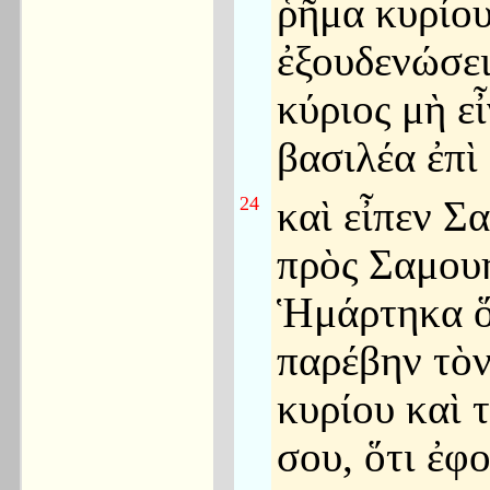
ῥῆμα κυρίου
ἐξουδενώσει
κύριος μὴ εἶ
βασιλέα ἐπὶ
24
καὶ εἶπεν Σ
πρὸς Σαμου
Ἡμάρτηκα ὅ
παρέβην τὸν
κυρίου καὶ 
σου, ὅτι ἐφ