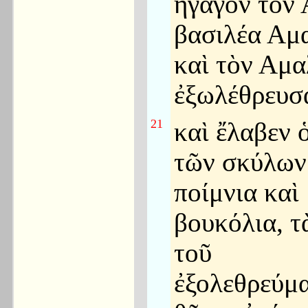
ἤγαγον τὸν 
βασιλέα Αμ
καὶ τὸν Αμ
ἐξωλέθρευσ
21
καὶ ἔλαβεν 
τῶν σκύλων
ποίμνια καὶ
βουκόλια, τ
τοῦ
ἐξολεθρεύμα