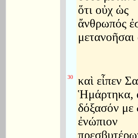
ὅτι οὐχ ὡς
ἄνθρωπός ἐσ
μετανοῆσαι 
30
καὶ εἶπεν Σ
Ἡμάρτηκα, 
δόξασόν με 
ἐνώπιον
πρεσβυτέρω