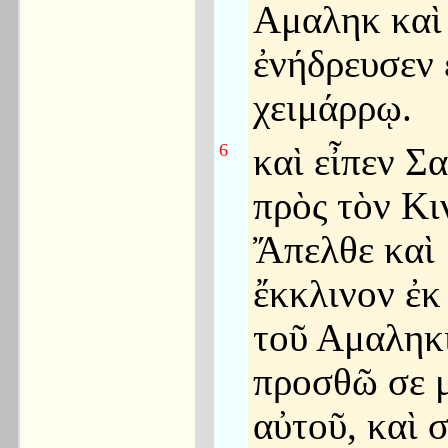
Αμαληκ καὶ
ἐνήδρευσεν 
χειμάρρῳ.
6
καὶ εἶπεν Σ
πρὸς τὸν Κι
Ἄπελθε καὶ
ἔκκλινον ἐκ
τοῦ Αμαληκί
προσθῶ σε 
αὐτοῦ, καὶ 