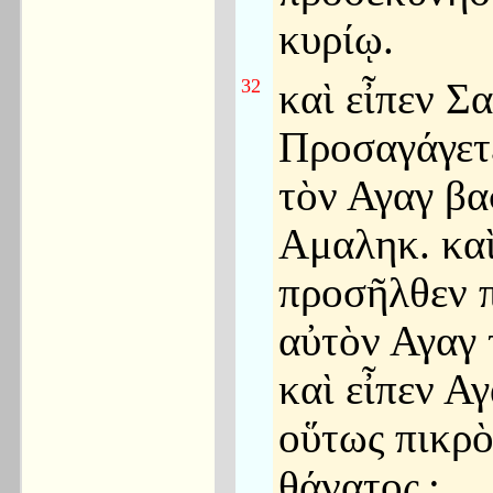
κυρίῳ.
32
καὶ εἶπεν Σ
Προσαγάγετ
τὸν Αγαγ βα
Αμαληκ. κα
προσῆλθεν 
αὐτὸν Αγαγ 
καὶ εἶπεν Αγ
οὕτως πικρὸ
θάνατος
;