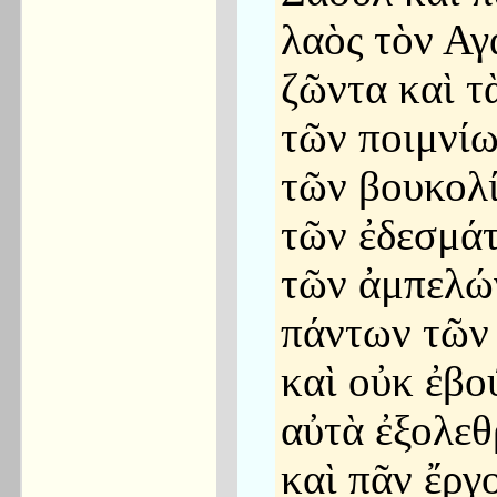
λαὸς τὸν Αγ
ζῶντα καὶ τ
τῶν ποιμνίω
τῶν βουκολ
τῶν ἐδεσμά
τῶν ἀμπελώ
πάντων τῶν
καὶ οὐκ ἐβο
αὐτὰ ἐξολεθ
καὶ πᾶν ἔργ