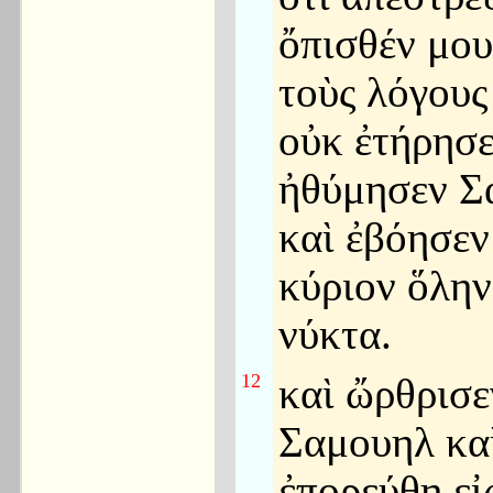
ὄπισθέν μου
τοὺς λόγους
οὐκ ἐτήρησε
ἠθύμησεν Σ
καὶ ἐβόησεν
κύριον ὅλην
νύκτα.
12
καὶ ὤρθρισε
Σαμουηλ κα
ἐπορεύθη εἰ