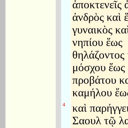
ἀποκτενεῖς 
ἀνδρὸς καὶ 
γυναικὸς κα
νηπίου ἕως
θηλάζοντος 
μόσχου ἕως
προβάτου κ
καμήλου ἕω
4
καὶ παρήγγε
Σαουλ τῷ λ