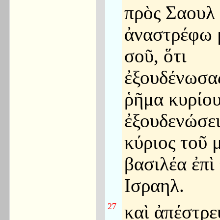
πρὸς Σαουλ
ἀναστρέφω 
σοῦ, ὅτι
ἐξουδένωσα
ῥῆμα κυρίου
ἐξουδενώσει
κύριος τοῦ μ
βασιλέα ἐπὶ
Ισραηλ.
27
καὶ ἀπέστρε