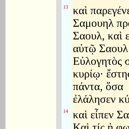
13
καὶ παρεγέν
Σαμουηλ πρ
Σαουλ, καὶ 
αὐτῷ Σαουλ
Εὐλογητὸς 
κυρίῳ· ἔστη
πάντα, ὅσα
ἐλάλησεν κύ
14
καὶ εἶπεν Σ
Καὶ τίς ἡ φ