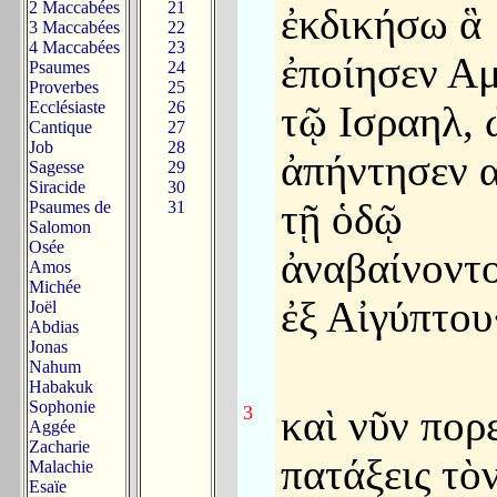
2 Maccabées
21
ἐκδικήσω ἃ
3 Maccabées
22
4 Maccabées
23
ἐποίησεν Α
Psaumes
24
Proverbes
25
Ecclésiaste
26
τῷ Ισραηλ, 
Cantique
27
Job
28
ἀπήντησεν 
Sagesse
29
Siracide
30
τῇ ὁδῷ
Psaumes de
31
Salomon
Osée
ἀναβαίνοντ
Amos
Michée
ἐξ Αἰγύπτου
Joël
Abdias
Jonas
Nahum
Habakuk
Sophonie
3
καὶ νῦν πορ
Aggée
Zacharie
πατάξεις τὸ
Malachie
Esaïe