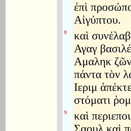
ἐπὶ προσώπ
Αἰγύπτου.
8
καὶ συνέλαβ
Αγαγ βασιλ
Αμαληκ ζῶν
πάντα τὸν λ
Ιεριμ ἀπέκτε
στόματι ῥομ
9
καὶ περιεπο
Σαουλ καὶ π