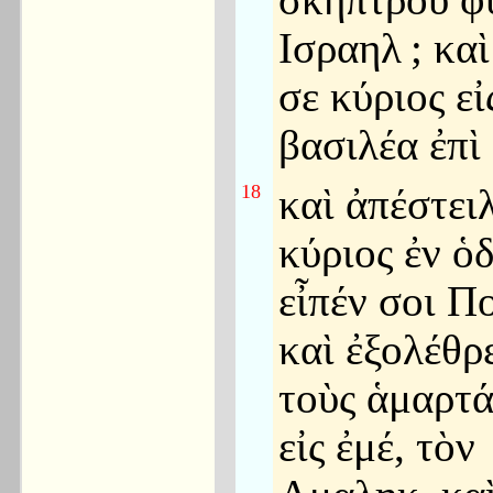
σκήπτρου φ
Ισραηλ
; κα
σε κύριος εἰ
βασιλέα ἐπὶ
18
καὶ ἀπέστει
κύριος ἐν ὁ
εἶπέν σοι Π
καὶ ἐξολέθρ
τοὺς ἁμαρτ
εἰς ἐμέ, τὸν