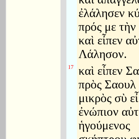
ἐλάλησεν κύ
πρός με τὴν
καὶ εἶπεν α
Λάλησον.
17
καὶ εἶπεν Σ
πρὸς Σαουλ
μικρὸς σὺ εἶ
ἐνώπιον αὐ
ἡγούμενος