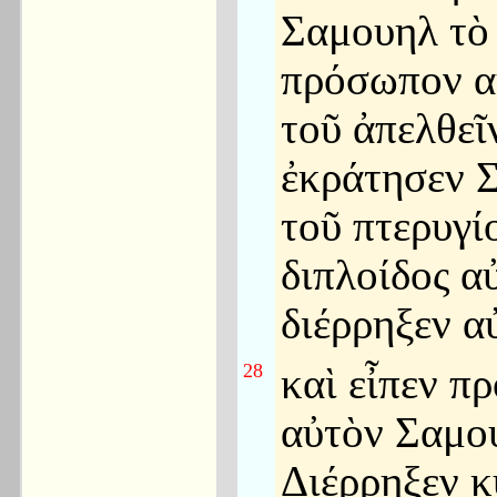
Σαμουηλ τὸ
πρόσωπον α
τοῦ ἀπελθεῖν
ἐκράτησεν 
τοῦ πτερυγί
διπλοίδος α
διέρρηξεν α
28
καὶ εἶπεν πρ
αὐτὸν Σαμο
Διέρρηξεν κ