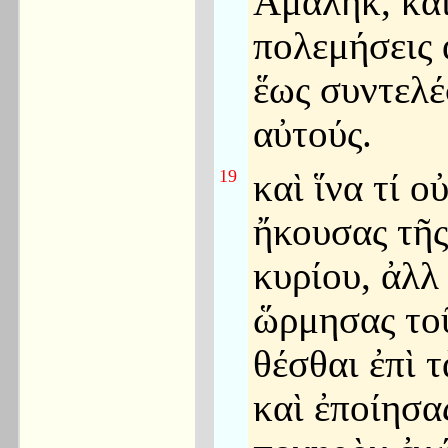
Αμαληκ, κα
πολεμήσεις 
ἕως συντελέ
αὐτούς.
19
καὶ ἵνα τί ο
ἤκουσας τῆ
κυρίου, ἀλλ
ὥρμησας το
θέσθαι ἐπὶ 
καὶ ἐποίησα