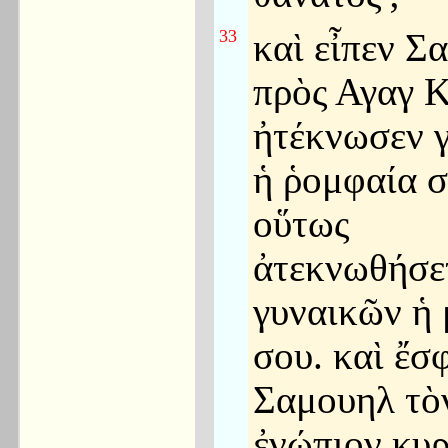
33
καὶ εἶπεν Σ
πρὸς Αγαγ Κ
ἠτέκνωσεν 
ἡ ῥομφαία σ
οὕτως
ἀτεκνωθήσε
γυναικῶν ἡ
σου. καὶ ἔσ
Σαμουηλ τὸ
ἐνώπιον κυρ