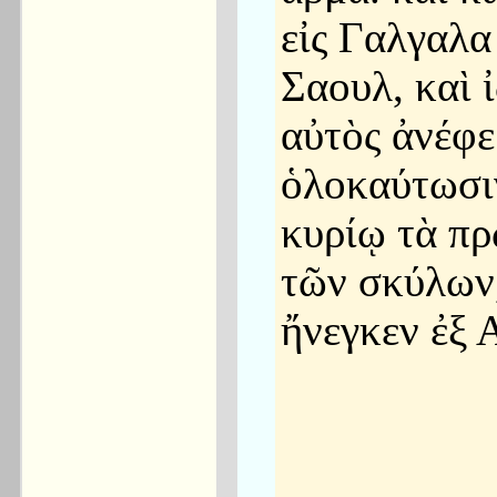
εἰς Γαλγαλα
Σαουλ, καὶ 
αὐτὸς ἀνέφε
ὁλοκαύτωσι
κυρίῳ τὰ π
τῶν σκύλων
ἤνεγκεν ἐξ 