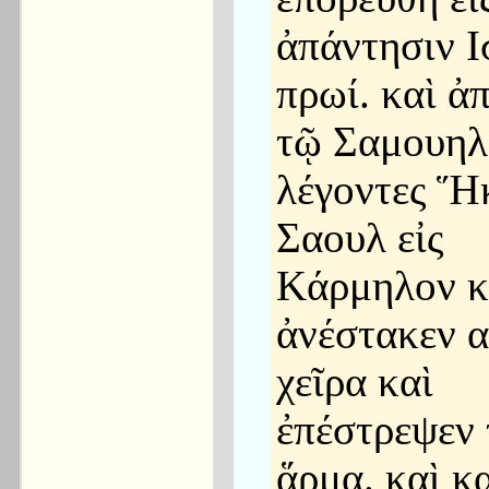
ἀπάντησιν 
πρωί. καὶ ἀ
τῷ Σαμουηλ
λέγοντες Ἥ
Σαουλ εἰς
Κάρμηλον κ
ἀνέστακεν 
χεῖρα καὶ
ἐπέστρεψεν 
ἅρμα. καὶ κ