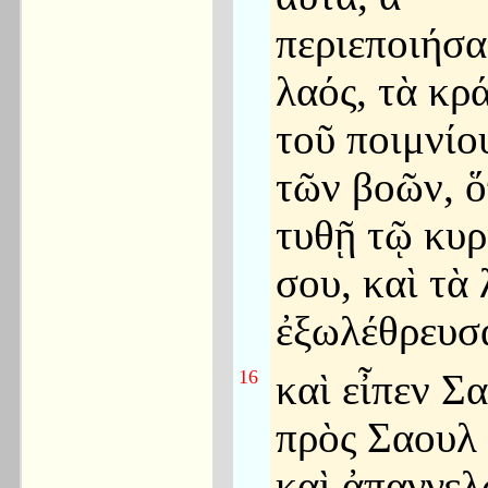
περιεποιήσα
λαός, τὰ κρ
τοῦ ποιμνίο
τῶν βοῶν, 
τυθῇ τῷ κυρ
σου, καὶ τὰ
ἐξωλέθρευσ
16
καὶ εἶπεν Σ
πρὸς Σαουλ
καὶ ἀπαγγελ