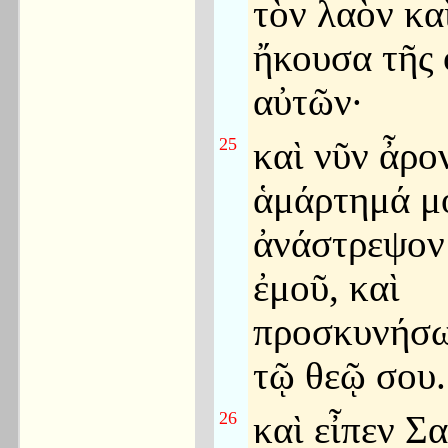
τὸν λαὸν κα
ἤκουσα τῆς
αὐτῶν·
25
καὶ νῦν ἆρο
ἁμάρτημά μ
ἀνάστρεψον
ἐμοῦ, καὶ
προσκυνήσω
τῷ θεῷ σου.
26
καὶ εἶπεν Σ