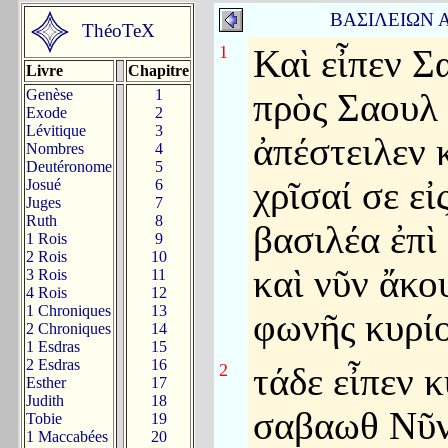
ΒΑΣΙΛΕΙΩΝ
ThéoTeX
1
Καὶ εἶπεν Σ
Livre
Chapitre
Genèse
1
πρὸς Σαουλ
Exode
2
Lévitique
3
ἀπέστειλεν 
Nombres
4
Deutéronome
5
χρῖσαί σε εἰ
Josué
6
Juges
7
Ruth
8
βασιλέα ἐπὶ
1 Rois
9
2 Rois
10
καὶ νῦν ἄκο
3 Rois
11
4 Rois
12
1 Chroniques
13
φωνῆς κυρίο
2 Chroniques
14
1 Esdras
15
2 Esdras
16
2
τάδε εἶπεν κ
Esther
17
Judith
18
σαβαωθ Νῦ
Tobie
19
1 Maccabées
20