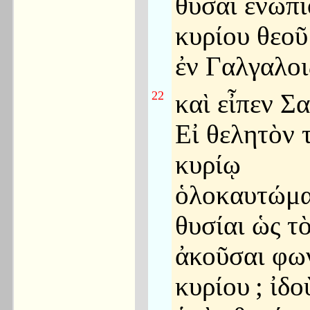
θῦσαι ἐνώπι
κυρίου θεο
ἐν Γαλγαλοι
22
καὶ εἶπεν Σ
Εἰ θελητὸν 
κυρίῳ
ὁλοκαυτώμα
θυσίαι ὡς τ
ἀκοῦσαι φω
κυρίου
; ἰδ