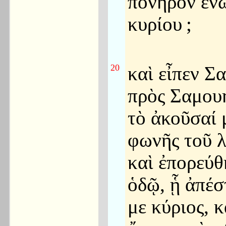
πονηρὸν ἐν
κυρίου
;
20
καὶ εἶπεν Σ
πρὸς Σαμου
τὸ ἀκοῦσαί 
φωνῆς τοῦ λ
καὶ ἐπορεύθ
ὁδῷ, ᾗ ἀπέσ
με κύριος, κ