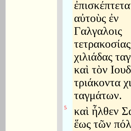
ἐπισκέπτετα
αὐτοὺς ἐν
Γαλγαλοις
τετρακοσίας
χιλιάδας τα
καὶ τὸν Ιου
τριάκοντα χ
ταγμάτων.
5
καὶ ἦλθεν Σ
ἕως τῶν πό