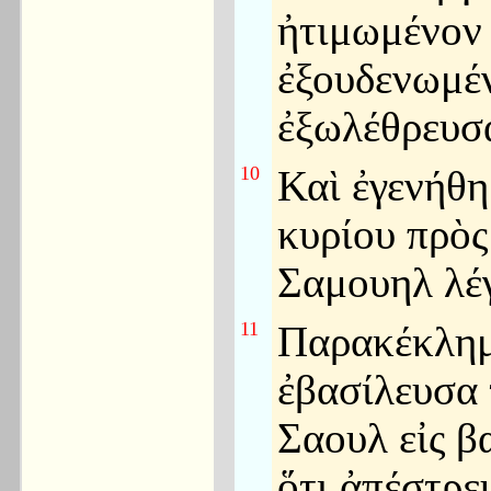
ἠτιμωμένον 
ἐξουδενωμέ
ἐξωλέθρευσ
10
Καὶ ἐγενήθη
κυρίου πρὸς
Σαμουηλ λέ
11
Παρακέκλημ
ἐβασίλευσα 
Σαουλ εἰς β
ὅτι ἀπέστρε