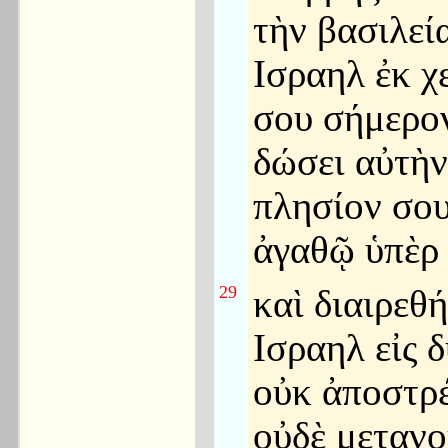
τὴν βασιλεί
Ισραηλ ἐκ χ
σου σήμερον
δώσει αὐτὴν
πλησίον σο
ἀγαθῷ ὑπὲρ 
29
καὶ διαιρεθ
Ισραηλ εἰς δ
οὐκ ἀποστρ
οὐδὲ μετανο