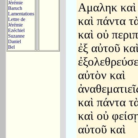
Jérémie
Αμαληκ καὶ 
Baruch
Lamentations
καὶ πάντα τ
Lettre de
Jérémie
Ezéchiel
καὶ οὐ περι
Suzanne
Daniel
ἐξ αὐτοῦ κα
Bel
ἐξολεθρεύσε
αὐτὸν καὶ
ἀναθεματιεῖ
καὶ πάντα τ
καὶ οὐ φείσ
αὐτοῦ καὶ