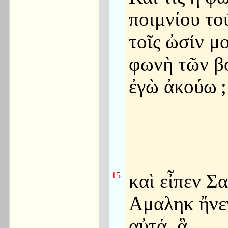
ποιμνίου το
τοῖς ὠσίν μ
φωνὴ τῶν β
ἐγὼ ἀκούω
;
15
καὶ εἶπεν Σ
Αμαληκ ἤνε
αὐτά, ἃ