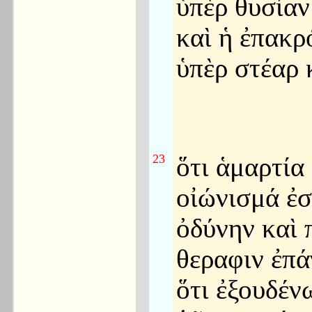
ὑπὲρ θυσίαν
καὶ ἡ ἐπακρ
ὑπὲρ στέαρ 
23
ὅτι ἁμαρτία
οἰώνισμά ἐσ
ὀδύνην καὶ 
θεραφιν ἐπά
ὅτι ἐξουδέν