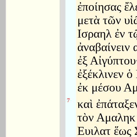
ἐποίησας ἔλ
μετὰ τῶν υἱ
Ισραηλ ἐν τ
ἀναβαίνειν 
ἐξ Αἰγύπτου
ἐξέκλινεν ὁ
ἐκ μέσου Α
7
καὶ ἐπάταξε
τὸν Αμαληκ
Ευιλατ ἕως