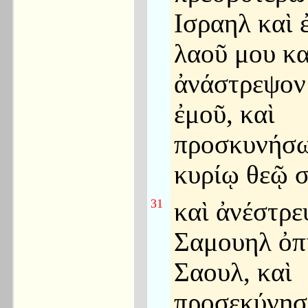
Ισραηλ καὶ 
λαοῦ μου κα
ἀνάστρεψον
ἐμοῦ, καὶ
προσκυνήσ
κυρίῳ θεῷ σ
31
καὶ ἀνέστρε
Σαμουηλ ὀπ
Σαουλ, καὶ
προσεκύνησ