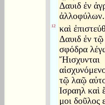
Δαυιδ ἐν ἀγ
ἀλλοφύλων.
12
καὶ ἐπιστεύ
Δαυιδ ἐν τῷ
σφόδρα λέγ
Ἤισχυνται
αἰσχυνόμενο
τῷ λαῷ αὐτο
Ισραηλ καὶ 
μοι δοῦλος ε