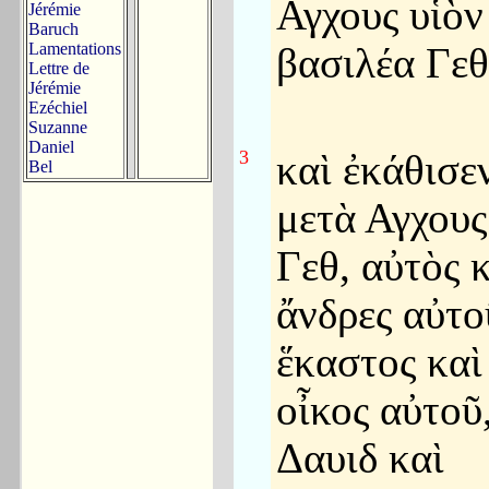
Αγχους υἱὸ
Jérémie
Baruch
Lamentations
βασιλέα Γεθ
Lettre de
Jérémie
Ezéchiel
Suzanne
Daniel
3
καὶ ἐκάθισε
Bel
μετὰ Αγχους
Γεθ, αὐτὸς κ
ἄνδρες αὐτο
ἕκαστος καὶ
οἶκος αὐτοῦ,
Δαυιδ καὶ