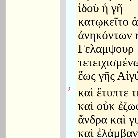
ἰδοὺ ἡ γῆ
κατῳκεῖτο 
ἀνηκόντων 
Γελαμψουρ
τετειχισμέν
ἕως γῆς Αἰγ
9
καὶ ἔτυπτε τ
καὶ οὐκ ἐζω
ἄνδρα καὶ γ
καὶ ἐλάμβαν