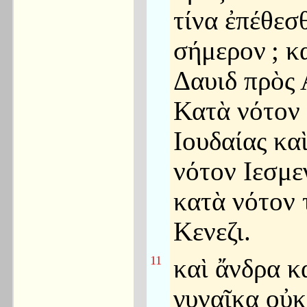
τίνα ἐπέθεσ
σήμερον
; κ
Δαυιδ πρὸς 
Κατὰ νότον 
Ιουδαίας κα
νότον Ιεσμε
κατὰ νότον 
Κενεζι.
11
καὶ ἄνδρα κ
γυναῖκα οὐκ