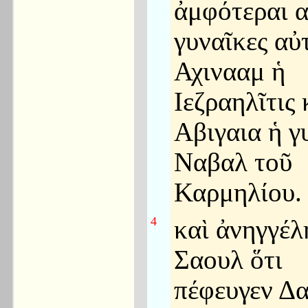
ἀμφότεραι α
γυναῖκες αὐ
Αχινααμ ἡ
Ιεζραηλῖτις 
Αβιγαια ἡ γ
Ναβαλ τοῦ
Καρμηλίου.
4
καὶ ἀνηγγέλ
Σαουλ ὅτι
πέφευγεν Δα