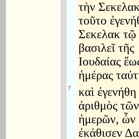
τὴν Σεκελακ
τοῦτο ἐγενή
Σεκελακ τῷ
βασιλεῖ τῆς
Ιουδαίας ἕω
ἡμέρας ταύτ
7
καὶ ἐγενήθη
ἀριθμὸς τῶν
ἡμερῶν, ὧν
ἐκάθισεν Δα