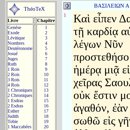
ΒΑΣΙΛΕΙΩΝ 
ThéoTeX
1
Καὶ εἶπεν Δ
Livre
Chapitre
Genèse
1
τῇ καρδίᾳ α
Exode
2
Lévitique
3
λέγων Νῦν
Nombres
4
Deutéronome
5
προστεθήσο
Josué
6
Juges
7
Ruth
8
ἡμέρᾳ μιᾷ εἰ
1 Rois
9
2 Rois
10
χεῖρας Σαου
3 Rois
11
4 Rois
12
1 Chroniques
13
οὐκ ἔστιν μ
2 Chroniques
14
1 Esdras
15
ἀγαθόν, ἐὰν
2 Esdras
16
Esther
17
Judith
18
σωθῶ εἰς γῆ
Tobie
19
1 Maccabées
20