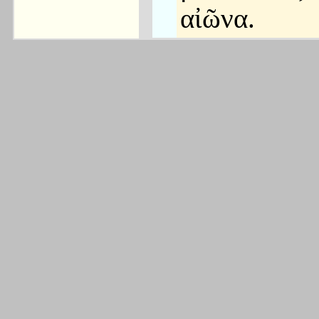
αἰῶνα.