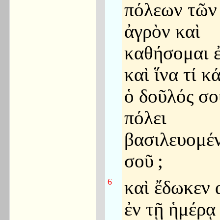
πόλεων τῶν
ἀγρὸν καὶ
καθήσομαι ἐ
καὶ ἵνα τί κ
ὁ δοῦλός σο
πόλει
βασιλευομέ
σοῦ
;
6
καὶ ἔδωκεν 
ἐν τῇ ἡμέρᾳ