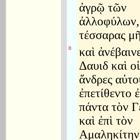
ἀγρῷ τῶν
ἀλλοφύλων,
τέσσαρας μῆ
8
καὶ ἀνέβαιν
Δαυιδ καὶ οἱ
ἄνδρες αὐτο
ἐπετίθεντο ἐ
πάντα τὸν Γ
καὶ ἐπὶ τὸν
Αμαληκίτην·