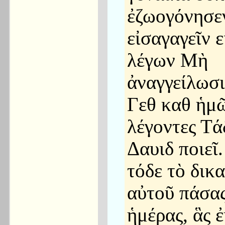
ἐζωογόνησε
εἰσαγαγεῖν ε
λέγων Μὴ
ἀναγγείλωσι
Γεθ καθ ἡμ
λέγοντες Τά
Δαυιδ ποιεῖ.
τόδε τὸ δικ
αὐτοῦ πάσας
ἡμέρας, ἃς 