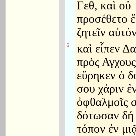
Γεθ, καὶ οὐ
προσέθετο ἔ
ζητεῖν αὐτόν
5
καὶ εἶπεν Δα
πρὸς Αγχους
εὕρηκεν ὁ δ
σου χάριν ἐ
ὀφθαλμοῖς σ
δότωσαν δή
τόπον ἐν μι