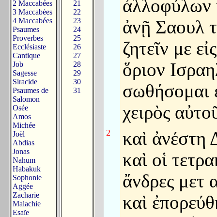
ἀλλοφύλων 
2 Maccabées
21
3 Maccabées
22
4 Maccabées
23
ἀνῇ Σαουλ 
Psaumes
24
Proverbes
25
ζητεῖν με εἰ
Ecclésiaste
26
Cantique
27
ὅριον Ισραη
Job
28
Sagesse
29
Siracide
30
σωθήσομαι 
Psaumes de
31
Salomon
χειρὸς αὐτο
Osée
Amos
Michée
2
καὶ ἀνέστη 
Joël
Abdias
Jonas
καὶ οἱ τετρα
Nahum
Habakuk
ἄνδρες μετ 
Sophonie
Aggée
Zacharie
καὶ ἐπορεύθ
Malachie
Esaïe