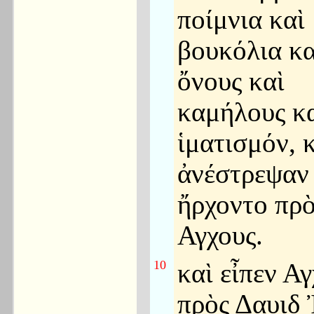
ποίμνια καὶ
βουκόλια κα
ὄνους καὶ
καμήλους κ
ἱματισμόν, 
ἀνέστρεψαν
ἤρχοντο πρὸ
Αγχους.
10
καὶ εἶπεν Α
πρὸς Δαυιδ 