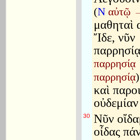
(
N
αὐτῷ
μαθηταὶ 
Ἴδε, νῦν
παρρησί
παρρησίᾳ
παρρησίᾳ
)
καὶ παρο
οὐδεμίαν 
Νῦν οἴδα
30
οἶδας πάν