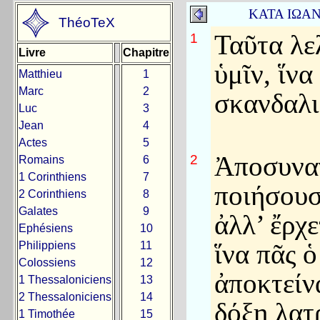
ΚΑΤΑ ΙΩ
ThéoTeX
Ταῦτα λε
1
Livre
Chapitre
ὑμῖν, ἵνα
Matthieu
1
Marc
2
σκανδαλι
Luc
3
Jean
4
Actes
5
Ἀποσυνα
2
Romains
6
1 Corinthiens
7
ποιήσουσ
2 Corinthiens
8
Galates
9
ἀλλ’ ἔρχε
Ephésiens
10
ἵνα πᾶς ὁ
Philippiens
11
Colossiens
12
ἀποκτείν
1 Thessaloniciens
13
2 Thessaloniciens
14
δόξῃ λατ
1 Timothée
15