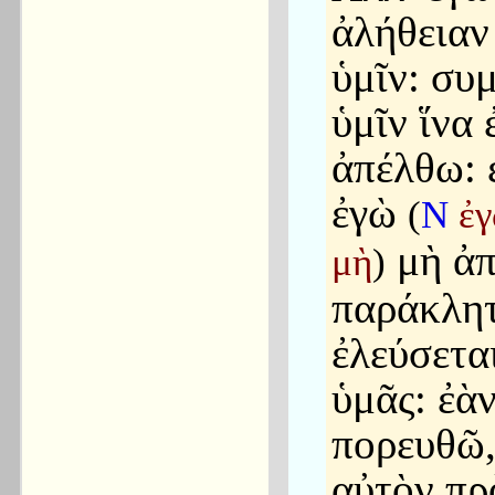
ἀλήθειαν
ὑμῖν: συ
ὑμῖν ἵνα 
ἀπέλθω: 
ἐγὼ
(
N
ἐ
μὴ ἀπ
μὴ
)
παράκλητ
ἐλεύσετα
ὑμᾶς: ἐὰν
πορευθῶ
αὐτὸν πρ