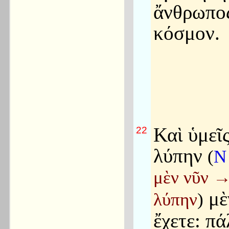
ἄνθρωπος
κόσμον.
Καὶ ὑμεῖ
22
λύπην
(
μὲν νῦν
μὲ
λύπην
)
ἔχετε: πά