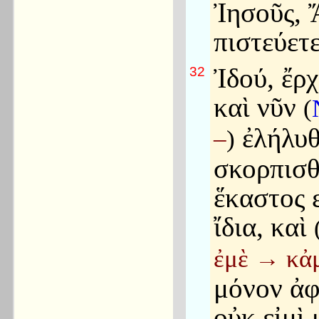
Ἰησοῦς, 
πιστεύετε
Ἰδού, ἔρ
32
καὶ νῦν
(
ἐλήλυθ
–
)
σκορπισθ
ἕκαστος ε
ἴδια, καὶ
ἐμὲ
→
κἀ
μόνον ἀφ
οὐκ εἰμὶ 