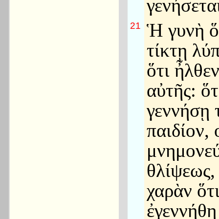
γενήσεται
Ἡ γυνὴ ὅ
21
τίκτῃ λύπ
ὅτι ἦλθε
αὐτῆς: ὅτ
γεννήσῃ 
παιδίον, 
μνημονεύ
θλίψεως, 
χαρὰν ὅτ
ἐγεννήθη