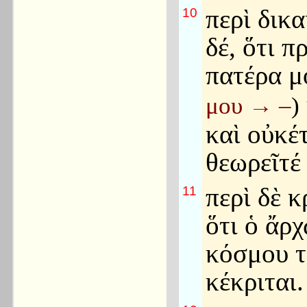
περὶ δικ
10
δέ, ὅτι π
πατέρα 
μου
→
–
)
καὶ οὐκέτ
θεωρεῖτέ 
περὶ δὲ κ
11
ὅτι ὁ ἄρ
κόσμου τ
κέκριται.