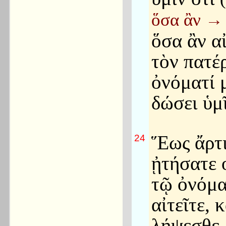
ὅσα ἂν
→
ὅσα ἂν α
τὸν πατέ
ὀνόματί 
δώσει ὑμῖ
Ἕως ἄρτι
24
ᾐτήσατε 
τῷ ὀνόμα
αἰτεῖτε, κ
λήψεσθε