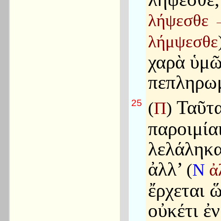
λήψεσθε
λήμψεσθε
χαρὰ ὑμῶ
πεπληρω
Ταῦτα
25
(
Π
)
παροιμία
λελάληκα
ἀλλ’
(
N
ἀ
ἔρχεται 
οὐκέτι ἐν