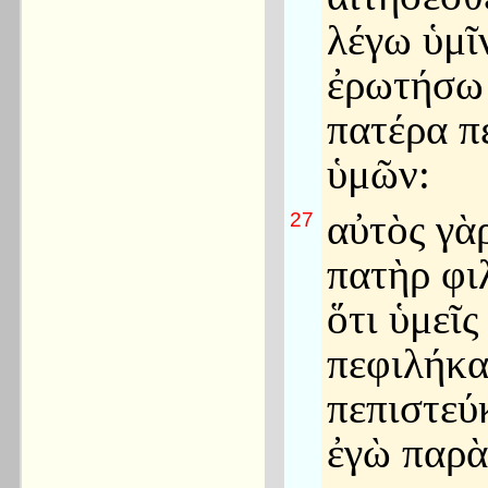
λέγω ὑμῖ
ἐρωτήσω
πατέρα π
ὑμῶν:
αὐτὸς γὰ
27
πατὴρ φιλ
ὅτι ὑμεῖς
πεφιλήκα
πεπιστεύ
ἐγὼ παρ