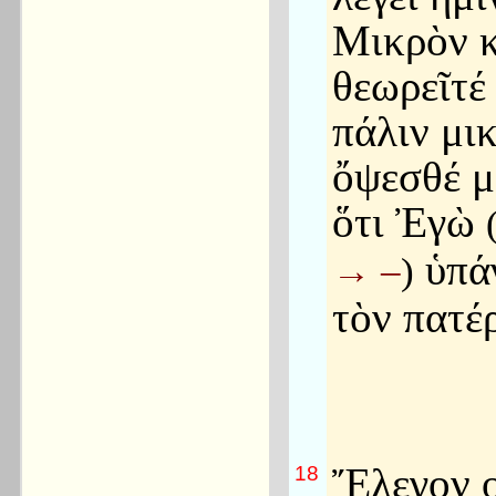
Μικρὸν κ
θεωρεῖτέ 
πάλιν μι
ὄψεσθέ μ
ὅτι Ἐγὼ
ὑπά
→
–
)
τὸν πατέ
Ἔλεγον ο
18