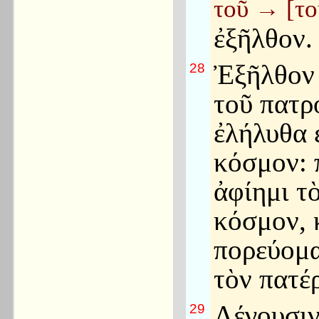
τοῦ
→
[το
ἐξῆλθον.
Ἐξῆλθον
28
τοῦ πατρό
ἐλήλυθα ε
κόσμον: 
ἀφίημι τ
κόσμον, 
πορεύομα
τὸν πατέ
Λέγουσιν
29