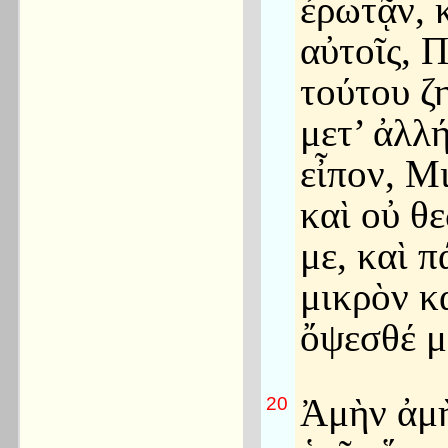
ἐρωτᾷν, κ
αὐτοῖς, Π
τούτου ζη
μετ’ ἀλλ
εἶπον, Μ
καὶ οὐ θ
με, καὶ π
μικρὸν κ
ὄψεσθέ μ
Ἀμὴν ἀμ
20