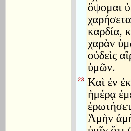
ὄψομαι ὑ
χαρήσετα
καρδία, κ
χαρὰν ὑ
οὐδεὶς αἴ
ὑμῶν.
Καὶ ἐν ἐκ
23
ἡμέρᾳ ἐμ
ἐρωτήσετ
Ἀμὴν ἀμ
ὑμῖν ὅτι
(