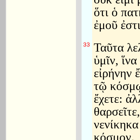
ὅτι ὁ πατ
ἐμοῦ ἐστι
Ταῦτα λε
33
ὑμῖν, ἵνα
εἰρήνην 
τῷ κόσμῳ
ἔχετε: ἀλ
θαρσεῖτε
νενίκηκα
κόσμον.