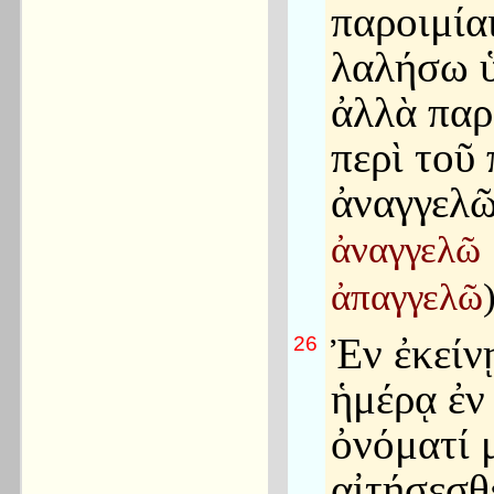
παροιμία
λαλήσω ὑ
ἀλλὰ παρ
περὶ τοῦ
ἀναγγελ
ἀναγγελῶ
ἀπαγγελῶ
Ἐν ἐκείν
26
ἡμέρᾳ ἐν
ὀνόματί 
αἰτήσεσθ