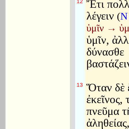
Ἔτι πολλ
12
λέγειν
(
ὑμῖν
→
ὑμ
ὑμῖν, ἀλλ
δύνασθε
βαστάζειν
Ὅταν δὲ 
13
ἐκεῖνος, 
πνεῦμα τ
ἀληθείας