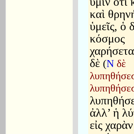
ὑμῖν ὅτι
καὶ θρην
ὑμεῖς, ὁ 
κόσμος
χαρήσεται
δὲ
(
N
δὲ
λυπηθήσε
λυπηθήσε
λυπηθήσε
ἀλλ’ ἡ λ
εἰς χαρὰν