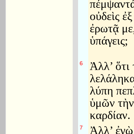
πέμψαντά
οὐδεὶς ἐ
ἐρωτᾷ με
ὑπάγεις;
Ἀλλ’ ὅτι
6
λελάληκα
λύπη πε
ὑμῶν τὴν
καρδίαν.
Ἀλλ’ ἐγὼ
7