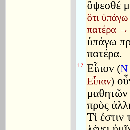
ὄψεσθέ μ
ὅτι ὑπάγω
πατέρα
→
ὑπάγω πρ
πατέρα.
Εἶπον
17
(
οὖ
Εἶπαν
)
μαθητῶν
πρὸς ἀλλ
Τί ἐστιν 
λέγει ἡμῖ