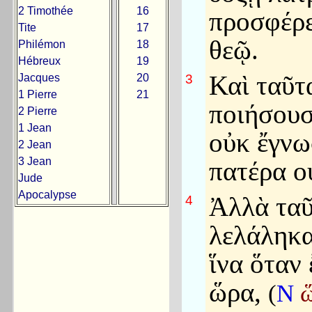
2 Timothée
16
προσφέρε
Tite
17
θεῷ.
Philémon
18
Hébreux
19
Καὶ ταῦτ
Jacques
20
3
1 Pierre
21
ποιήσουσ
2 Pierre
1 Jean
οὐκ ἔγνω
2 Jean
3 Jean
πατέρα ο
Jude
Apocalypse
Ἀλλὰ τα
4
λελάληκα
ἵνα ὅταν 
ὥρα,
(
N