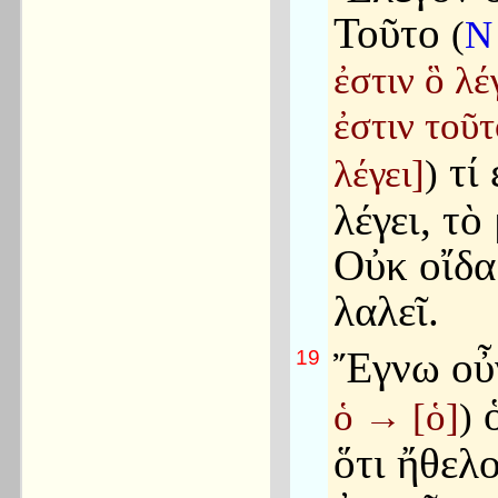
Τοῦτο
(
ἐστιν ὃ λέ
ἐστιν τοῦτ
τί 
λέγει]
)
λέγει, τὸ
Οὐκ οἴδα
λαλεῖ.
Ἔγνω ο
19
ὁ
ὁ
→
[ὁ]
)
ὅτι ἤθελ