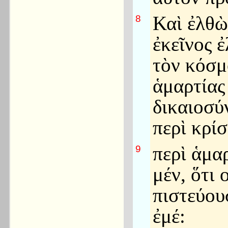
Καὶ ἐλθὼ
8
ἐκεῖνος ἐ
τὸν κόσμ
ἁμαρτίας 
δικαιοσύ
περὶ κρί
περὶ ἁμα
9
μέν, ὅτι 
πιστεύουσ
ἐμέ: