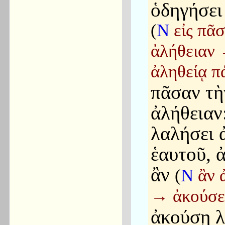
ὁδηγήσει 
(
N
εἰς πᾶ
ἀλήθειαν
ἀληθείᾳ π
πᾶσαν τὴ
ἀλήθειαν
λαλήσει 
ἑαυτοῦ, 
ἂν
(
N
ἂν 
→
ἀκούσε
ἀκούσῃ λ