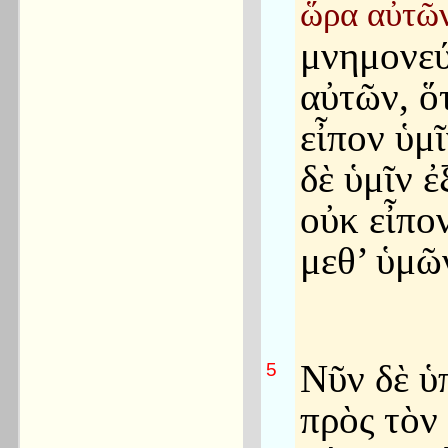
ὥρα αὐτῶ
μνημονε
αὐτῶν, ὅ
εἶπον ὑμῖ
δὲ ὑμῖν ἐ
οὐκ εἶπον
μεθ’ ὑμῶ
Νῦν δὲ ὑ
5
πρὸς τὸν