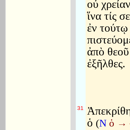
οὐ χρείαν
ἵνα τίς σ
ἐν τούτῳ
πιστεύομ
ἀπὸ θεοῦ
ἐξῆλθες.
Ἀπεκρίθη
31
ὁ
(
N
ὁ
→