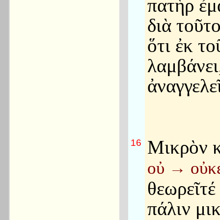
πατὴρ ἐμ
διὰ τοῦτο
ὅτι ἐκ το
λαμβάνει
ἀναγγελεῖ
Μικρὸν 
16
οὐ
→
οὐκέ
θεωρεῖτέ 
πάλιν μι