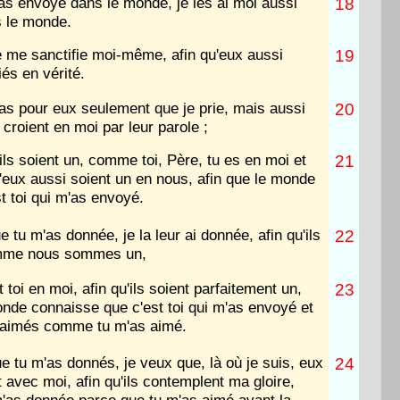
s envoyé dans le monde, je les ai moi aussi
18
 le monde.
e me sanctifie moi-même, afin qu'eux aussi
19
iés en vérité.
pas pour eux seulement que je prie, mais aussi
20
croient en moi par leur parole ;
 ils soient un, comme toi, Père, tu es en moi et
21
u'eux aussi soient un en nous, afin que le monde
st toi qui m'as envoyé.
ue tu m'as donnée, je la leur ai donnée, afin qu'ils
22
omme nous sommes un,
 toi en moi, afin qu'ils soient parfaitement un,
23
onde connaisse que c'est toi qui m'as envoyé et
s aimés comme tu m'as aimé.
e tu m'as donnés, je veux que, là où je suis, eux
24
t avec moi, afin qu'ils contemplent ma gloire,