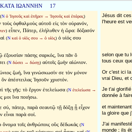
ΚΑΤΑ ΙΩΑΝΝΗΝ 17
Jésus dit ces 
(
N
ὁ Ἰησοῦς καὶ ἐπῆρεν
→
Ἰησοῦς καὶ ἐπάρας
)
l'heure est ven
ν τοὺς ὀφθαλμοὺς αὐτοῦ εἰς τὸν οὐρανόν,
εἶπεν, Πάτερ, ἐλήλυθεν ἡ ὥρα: δόξασόν
πεν
)
καὶ
ὁ υἱός σου
(
N
καὶ ὁ υἱός σου
→
ὁ υἱὸς
)
selon que tu l
 ἐξουσίαν πάσης σαρκός, ἵνα πᾶν ὃ
tous ceux que 
σει
αὐτοῖς ζωὴν αἰώνιον.
(
N
δώσει
→
δώσῃ
)
Or c'est ici la
ἰώνιος ζωή, ἵνα γινώσκωσίν σε τὸν μόνον
vrai Dieu, et
ὶ ὃν ἀπέστειλας Ἰησοῦν χριστόν.
Je t'ai glorif
ὶ τῆς γῆς: τὸ ἔργον ἐτελείωσα
(
N
ἐτελείωσα
→
donnée à faire
 μοι ἵνα ποιήσω.
et maintenant
ε σύ, πάτερ, παρὰ σεαυτῷ τῇ δόξῃ ᾗ εἶχον
la gloire que 
ν εἶναι παρὰ σοί.
J'ai manifes
 ὄνομα τοῖς ἀνθρώποις οὓς δέδωκάς
(
N
monde ; ils ét
μοι ἐκ τοῦ κόσμου: σοὶ ἦσαν, καὶ