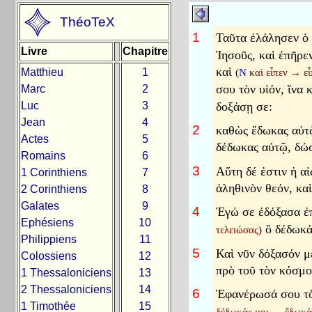
ThéoTeX
1
Ταῦτα ἐλάλησεν ὁ
Livre
Chapitre
Ἰησοῦς, καὶ ἐπῆρε
καὶ
Matthieu
1
(
N
καὶ εἶπεν
→
εἶ
σου τὸν υἱόν, ἵνα 
Marc
2
Luc
3
δοξάσῃ σε:
Jean
4
2
καθὼς ἔδωκας αὐτῷ
Actes
5
δέδωκας αὐτῷ, δώ
Romains
6
3
Αὕτη δέ ἐστιν ἡ α
1 Corinthiens
7
ἀληθινὸν θεόν, κα
2 Corinthiens
8
Galates
9
4
Ἐγώ σε ἐδόξασα ἐπ
Ephésiens
10
ὃ δέδωκάς
τελειώσας
)
Philippiens
11
5
Καὶ νῦν δόξασόν μ
Colossiens
12
πρὸ τοῦ τὸν κόσμο
1 Thessaloniciens
13
2 Thessaloniciens
14
6
Ἐφανέρωσά σου τὸ
1 Timothée
15