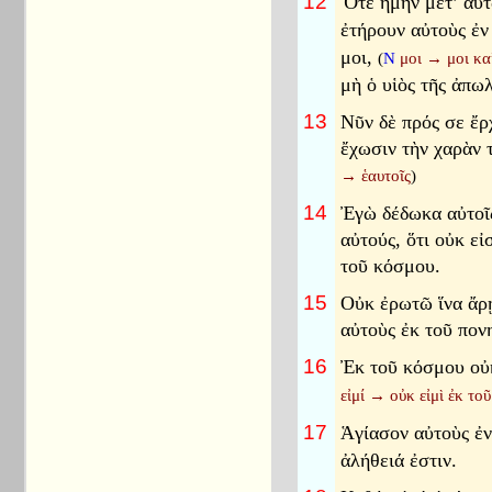
12
Ὅτε ἤμην μετ’ αὐ
ἐτήρουν αὐτοὺς ἐν
μοι,
(
N
μοι
→
μοι κα
μὴ ὁ υἱὸς τῆς ἀπω
13
Νῦν δὲ πρός σε ἔρ
ἔχωσιν τὴν χαρὰν 
→
ἑαυτοῖς
)
14
Ἐγὼ δέδωκα αὐτοῖς
αὐτούς, ὅτι οὐκ εἰ
τοῦ κόσμου.
15
Οὐκ ἐρωτῶ ἵνα ἄρῃ
αὐτοὺς ἐκ τοῦ πον
16
Ἐκ τοῦ κόσμου οὐ
εἰμί
→
οὐκ εἰμὶ ἐκ το
17
Ἁγίασον αὐτοὺς ἐν
ἀλήθειά ἐστιν.