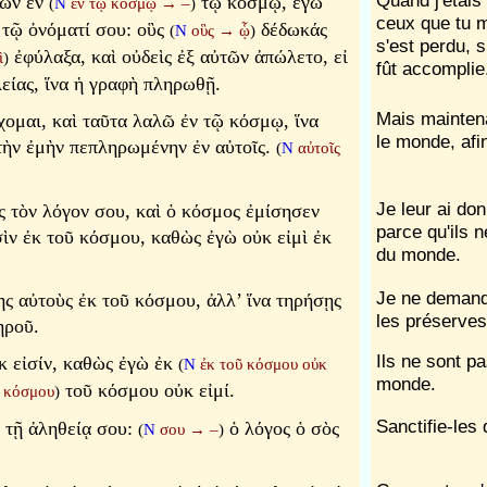
Quand j'étais
τῶν ἐν
τῷ κόσμῳ, ἐγὼ
(
N
ἐν τῷ κόσμῳ
→
–
)
ceux que tu m
 τῷ ὀνόματί σου: οὓς
δέδωκάς
(
N
οὓς
→
ᾧ
)
s'est perdu, si
ἐφύλαξα, καὶ οὐδεὶς ἐξ αὐτῶν ἀπώλετο, εἰ
ὶ
)
fût accomplie
λείας, ἵνα ἡ γραφὴ πληρωθῇ.
Mais maintena
χομαι, καὶ ταῦτα λαλῶ ἐν τῷ κόσμῳ, ἵνα
le monde, afi
τὴν ἐμὴν πεπληρωμένην ἐν αὐτοῖς.
(
N
αὐτοῖς
Je leur ai don
 τὸν λόγον σου, καὶ ὁ κόσμος ἐμίσησεν
parce qu'ils 
σὶν ἐκ τοῦ κόσμου, καθὼς ἐγὼ οὐκ εἰμὶ ἐκ
du monde.
Je ne demande
ς αὐτοὺς ἐκ τοῦ κόσμου, ἀλλ’ ἵνα τηρήσῃς
les préserves
ηροῦ.
Ils ne sont 
κ εἰσίν, καθὼς ἐγὼ ἐκ
(
N
ἐκ τοῦ κόσμου οὐκ
monde.
τοῦ κόσμου οὐκ εἰμί.
ῦ κόσμου
)
Sanctifie-les 
 τῇ ἀληθείᾳ σου:
ὁ λόγος ὁ σὸς
(
N
σου
→
–
)