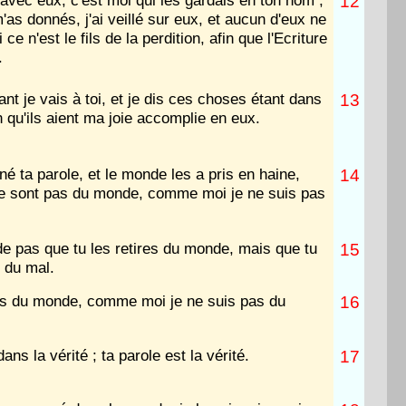
 avec eux, c'est moi qui les gardais en ton nom ;
12
'as donnés, j'ai veillé sur eux, et aucun d'eux ne
 ce n'est le fils de la perdition, afin que l'Ecriture
.
nt je vais à toi, et je dis ces choses étant dans
13
n qu'ils aient ma joie accomplie en eux.
né ta parole, et le monde les a pris en haine,
14
ne sont pas du monde, comme moi je ne suis pas
 pas que tu les retires du monde, mais que tu
15
 du mal.
pas du monde, comme moi je ne suis pas du
16
dans la vérité ; ta parole est la vérité.
17