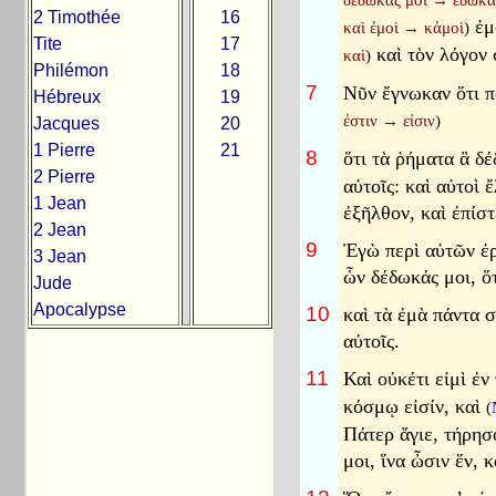
δέδωκάς μοι
→
ἔδωκά
2 Timothée
16
ἐμ
καὶ ἐμοὶ
→
κἀμοὶ
)
Tite
17
καὶ τὸν λόγον
καὶ
)
Philémon
18
7
Νῦν ἔγνωκαν ὅτι π
Hébreux
19
ἐστιν
→
εἰσιν
)
Jacques
20
1 Pierre
21
8
ὅτι τὰ ῥήματα ἃ δ
2 Pierre
αὐτοῖς: καὶ αὐτοὶ
1 Jean
ἐξῆλθον, καὶ ἐπίστ
2 Jean
9
Ἐγὼ περὶ αὐτῶν ἐρ
3 Jean
ὧν δέδωκάς μοι, ὅτ
Jude
Apocalypse
10
καὶ τὰ ἐμὰ πάντα σ
αὐτοῖς.
11
Καὶ οὐκέτι εἰμὶ ἐ
κόσμῳ εἰσίν, καὶ
(
Πάτερ ἅγιε, τήρησ
μοι, ἵνα ὦσιν ἕν, 