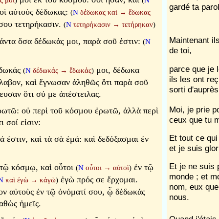
ς μοι
)
(
N
gardé ta paro
οὶ αὐτοὺς δέδωκας:
(
N
δέδωκας καὶ
→
ἔδωκας
 σου τετηρήκασιν.
(
N
τετηρήκασιν
→
τετήρηκαν
)
Maintenant il
άντα ὅσα δέδωκάς μοι, παρὰ σοῦ ἐστιν:
(
N
de toi,
parce que je 
έδωκάς
μοι, δέδωκα
(
N
δέδωκάς
→
ἔδωκάς
)
ils les ont re
 ἔλαβον, καὶ ἔγνωσαν ἀληθῶς ὅτι παρὰ σοῦ
sorti d'auprès
ευσαν ὅτι σύ με ἀπέστειλας.
Moi, je prie 
ωτῶ: οὐ περὶ τοῦ κόσμου ἐρωτῶ, ἀλλὰ περὶ
ceux que tu m
ι σοί εἰσιν:
Et tout ce qui
ά ἐστιν, καὶ τὰ σὰ ἐμά: καὶ δεδόξασμαι ἐν
et je suis glor
Et je ne suis
ν τῷ κόσμῳ, καὶ οὗτοι
ἐν τῷ
(
N
οὗτοι
→
αὐτοὶ
)
monde ; et moi
ἐγὼ πρός σε ἔρχομαι.
N
καὶ ἐγὼ
→
κἀγὼ
)
nom, eux que 
ον αὐτοὺς ἐν τῷ ὀνόματί σου, ᾧ δέδωκάς
nous.
καθὼς ἡμεῖς.