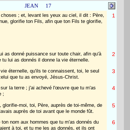
JEAN 17
choses ; et, levant les yeux au ciel, il dit : Père,
1
ue, glorifie ton Fils, afin que ton Fils te glorifie,
ui as donné puissance sur toute chair, afin qu'à
2
tu lui as donnés il donne la vie éternelle.
 vie éternelle, qu'ils te connaissent, toi, le seul
3
 celui que tu as envoyé, Jésus-Christ.
ié sur la terre ; j'ai achevé l'œuvre que tu m'as
4
 ;
, glorifie-moi, toi, Père, auprès de toi-même, de
5
j'avais auprès de toi avant que le monde fût.
té ton nom aux hommes que tu m'as donnés du
6
aient à toi, et tu me les as donnés, et ils ont