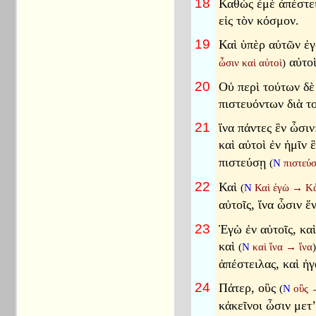
18
Καθὼς ἐμὲ ἀπέστει
εἰς τὸν κόσμον.
19
Καὶ ὑπὲρ αὐτῶν ἐγ
αὐτοὶ
ὦσιν καὶ αὐτοὶ
)
20
Οὐ περὶ τούτων δὲ
πιστευόντων διὰ τ
21
ἵνα πάντες ἓν ὦσιν
καὶ αὐτοὶ ἐν ἡμῖν 
πιστεύσῃ
(
N
πιστεύ
22
Καὶ
(
N
Καὶ ἐγὼ
→
Κ
αὐτοῖς, ἵνα ὦσιν ἕ
23
Ἐγὼ ἐν αὐτοῖς, καὶ
καὶ
(
N
καὶ ἵνα
→
ἵνα
)
ἀπέστειλας, καὶ ἠ
24
Πάτερ, οὓς
(
N
οὓς
κἀκεῖνοι ὦσιν μετ’