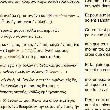
Comme tu m'a
λας εἰς τὸν κόσμον, κἀγὼ ἀπέστειλα αὐτοὺς
envoyés dans
Et pour eux j
ὼ ἁγιάζω ἐμαυτόν, ἵνα καὶ
(
N
καὶ αὐτοὶ ὦσιν
→
soient sanctif
 ὦσιν ἡγιασμένοι ἐν ἀληθείᾳ.
Or, ce n'est 
 ἐρωτῶ μόνον, ἀλλὰ καὶ περὶ τῶν
pour ceux qui 
οῦ λόγου αὐτῶν εἰς ἐμέ:
afin que tous
: καθὼς σύ, πάτερ, ἐν ἐμοί, κἀγὼ ἐν σοί, ἵνα
moi en toi, q
ἓν
ὦσιν: ἵνα ὁ κόσμος
(
N
ἡμῖν ἓν
→
ἡμῖν
)
croie que c'e
ὅτι σύ με ἀπέστειλας.
σῃ
→
πιστεύῃ
)
Et la gloire q
ἐγὼ τὴν δόξαν ἣν δέδωκάς μοι, δέδωκα
ἀγὼ
)
soient un c
ν, καθὼς ἡμεῖς ἕν ἐσμεν.
(
N
ἐσμεν
→
–
)
moi en eux, et
 σὺ ἐν ἐμοί, ἵνα ὦσιν τετελειωμένοι εἰς ἕν,
afin que le m
ἵνα γινώσκῃ ὁ κόσμος ὅτι σύ με
que tu les a
γάπησας αὐτούς, καθὼς ἐμὲ ἠγάπησας.
Père, ceux qu
δέδωκάς μοι, θέλω ἵνα ὅπου εἰμὶ ἐγώ,
→
ὃ
)
aussi y soien
 ἐμοῦ: ἵνα θεωρῶσιν τὴν δόξαν τὴν ἐμήν, ἣν